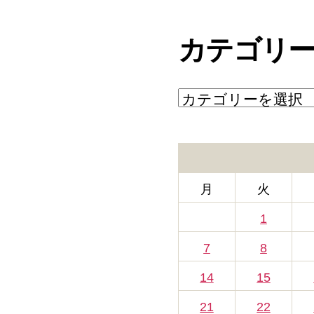
カ
イ
カテゴリ
ブ
カ
テ
ゴ
リ
ー
月
火
1
7
8
14
15
21
22