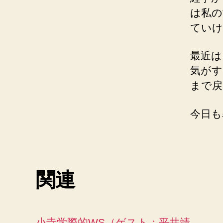
は私の
ていけ
最近は
気がす
まで戻
今日も
関連
小寺学際的WS（ゲスト：平井靖