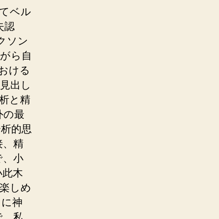
てベル
失認
ルクソン
ながら自
おける
見出し
析と精
外の最
分析的思
接、精
で、小
小此木
楽しめ
きに神
で、私