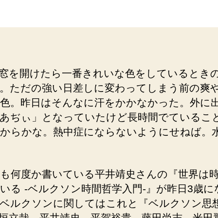
者
日
窓を開けたら一番きれいな色をしているとき
。ただの強い日差しに変わってしまう前の爽
色。昨日はそんなに汗をかかなかった。外に
あぢぃ」となっていたけど長時間でているこ
からかな。熱中症にならないようにせねば。
も何度か書いている平井靖史さんの『世界は
いる -ベルクソン時間哲学入門-』が昨日3歳に
ベルクソンに関してはこれと『ベルクソン思
垣立哉、平井靖史、平賀裕貴、藤田尚志、米田