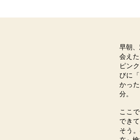
早朝、
会えた
ピンク
びに「
かった
分。
ここで
できて
そう。
在』檜