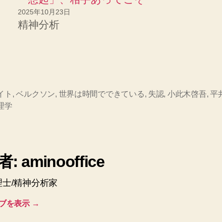
2025年10月23日
精神分析
イト
,
ベルクソン
,
世界は時間でできている
,
失認
,
小此木啓吾
,
平
理学
: aminooffice
理士/精神分析家
ブを表示
→