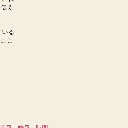
に伝え
ている
てここ
天気、眠気、時間