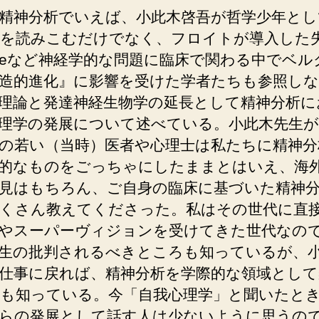
精神分析でいえば、小此木啓吾が哲学少年とし
を読みこむだけでなく、フロイトが導入した
osieなど神経学的な問題に臨床で関わる中でベ
造的進化』に影響を受けた学者たちも参照し
理論と発達神経生物学の延長として精神分析に
理学の発展について述べている。小此木先生が
の若い（当時）医者や心理士は私たちに精神分
的なものをごっちゃにしたままとはいえ、海
見はもちろん、ご自身の臨床に基づいた精神
くさん教えてくださった。私はその世代に直
やスーパーヴィジョンを受けてきた世代なの
生の批判されるべきところも知っているが、
仕事に戻れば、精神分析を学際的な領域として
も知っている。今「自我心理学」と聞いたと
らの発展として話す人は少ないように思うの