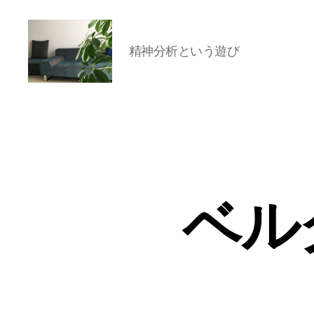
精神分析という遊び
岡
本
亜
美
(お
か
も
と
ベル
あ
み)
の
ブ
ロ
グ