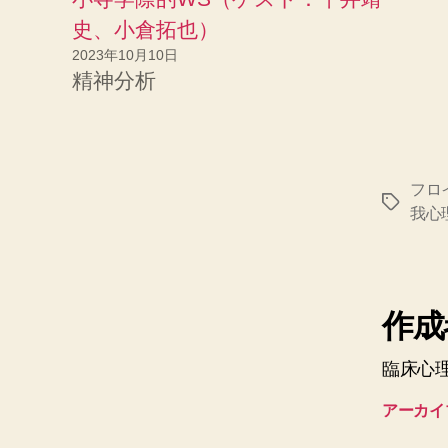
史、小倉拓也）
2023年10月10日
精神分析
フロ
タ
我心
グ
作成者
臨床心
アーカイ