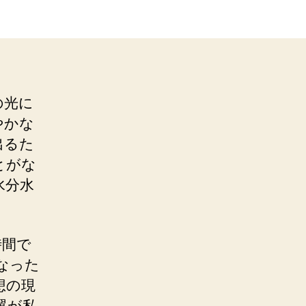
の光に
やかな
出るた
とがな
水分水
時間で
なった
想の現
翼が私