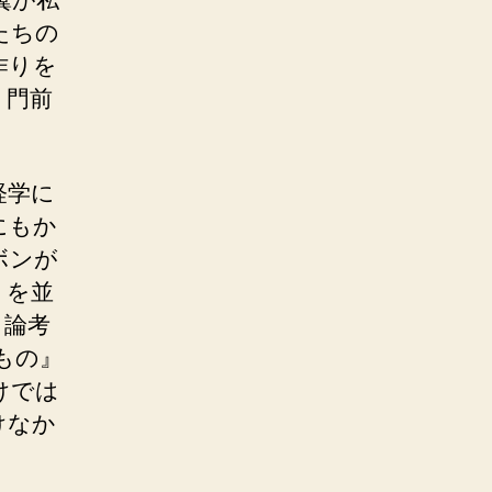
たちの
作りを
く門前
経学に
にもか
ボンが
』を並
う論考
もの』
けでは
けなか