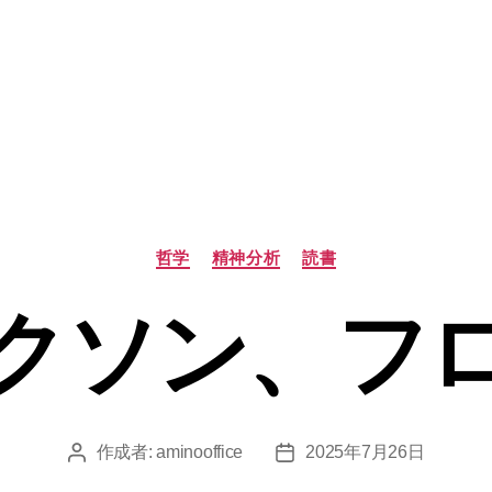
カ
哲学
精神分析
読書
テ
ゴ
クソン、フ
リ
ー
作成者:
aminooffice
2025年7月26日
投
投
稿
稿