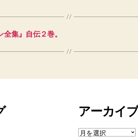
ン全集』自伝２巻。
グ
アーカイ
ア
ー