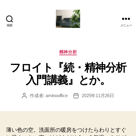
検索
メニュー
岡
本
亜
美
カ
精神分析
(お
テ
フロイト『続・精神分析
か
ゴ
も
リ
入門講義』とか。
と
ー
あ
み)
作成者:
aminooffice
2025年11月26日
投
投
の
稿
稿
ブ
者
日
ロ
グ
薄い色の空。洗面所の暖房をつけたらわりとすぐ