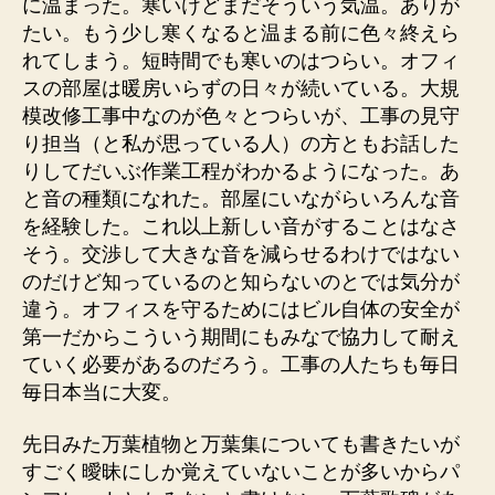
に温まった。寒いけどまだそういう気温。ありが
たい。もう少し寒くなると温まる前に色々終えら
れてしまう。短時間でも寒いのはつらい。オフィ
スの部屋は暖房いらずの日々が続いている。大規
模改修工事中なのが色々とつらいが、工事の見守
り担当（と私が思っている人）の方ともお話した
りしてだいぶ作業工程がわかるようになった。あ
と音の種類になれた。部屋にいながらいろんな音
を経験した。これ以上新しい音がすることはなさ
そう。交渉して大きな音を減らせるわけではない
のだけど知っているのと知らないのとでは気分が
違う。オフィスを守るためにはビル自体の安全が
第一だからこういう期間にもみなで協力して耐え
ていく必要があるのだろう。工事の人たちも毎日
毎日本当に大変。
先日みた万葉植物と万葉集についても書きたいが
すごく曖昧にしか覚えていないことが多いからパ