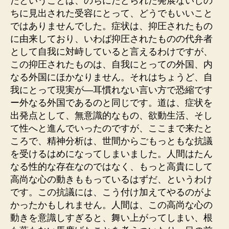
たということは、のちにたどられた発展ないしの
ちに見出された受容にとって、どうでもいいこと
ではありませんでした。症状は、抑圧されたもの
に由来しており、いわば抑圧されたものの代弁者
として自我に対峙していると言えるわけですが、
この抑圧されたものは、自我にとっての外国、内
なる外国にほかなりません。それはちょうど、自
我にとって現実が—耳慣れない言い方で恐縮です
ー外なる外国であるのと同じです。道は、症状を
出発点として、無意識的なもの、欲動生活、そし
て性へと進んでいったのですが、ここまで来たと
ころで、精神分析は、世間からごもっともな抗議
を受けるはめになってしまいました。人間はたん
なる性的な存在なのではなく、もっと高貴にして
高尚な心の動きももっているはずだ、というわけ
です。この抗議には、こう付け加えてやるのがよ
かったかもしれません。人間は、この高尚な心の
動きを意識しすぎると、舞い上がってしまい、根