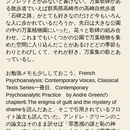
ンフレットとかみないと書けない。万葉歌碑があ
る散歩道でいえば群馬県高崎市の高崎自然歩道
「石碑之路」がとても好きなのだけど今もいろん
な人に歩かれているだろうか。先日は大きな公園
の中の万葉植物園にいった。花々と歌碑の組み合
わせ。これまでもいくつかの公園で万葉植物を集
めた空間に入り込んだことがあるけどどの季節も
わりとわびしくて、それが好き。万葉集の歌とあ
っているし。
お勉強メモも少ししておこう。French
Psychoanalysis: Contemporary Voices, Classical
Texts Series一冊目、Contemporary
Psychoanalytic Practice by Andre Greenの
chapter6.The enigma of guilt and the mystery of
shameを読んだあと、そこで引用されているフロ
イト論文も読んでいた。アンドレ・グリーンのこ
の論文はそのまま訳せば「罪悪感の謎と恥の神