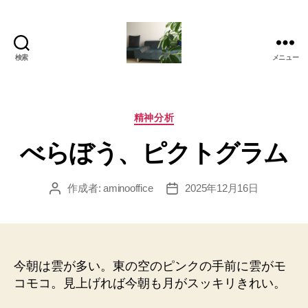
検索
メニュー
岡
本
亜
美
カ
精神分析
(お
テ
べらぼう、ピクトグラム
か
ゴ
も
リ
と
ー
作成者:
aminooffice
2025年12月16日
投
投
あ
稿
稿
み)
者
日
の
ブ
ロ
今朝は雲が多い。東の空のピンクの手前に雲がモ
グ
コモコ。見上げれば今朝も月がスッキリきれい。