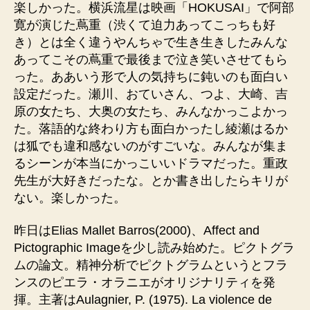
楽しかった。横浜流星は映画「HOKUSAI」で阿部
寛が演じた蔦重（渋くて迫力あってこっちも好
き）とは全く違うやんちゃで生き生きしたみんな
あってこその蔦重で最後まで泣き笑いさせてもら
った。ああいう形で人の気持ちに鈍いのも面白い
設定だった。瀬川、おていさん、つよ、大崎、吉
原の女たち、大奥の女たち、みんなかっこよかっ
た。落語的な終わり方も面白かったし綾瀬はるか
は狐でも違和感ないのがすごいな。みんなが集ま
るシーンが本当にかっこいいドラマだった。重政
先生が大好きだったな。とか書き出したらキリが
ない。楽しかった。
昨日はElias Mallet Barros(2000)、Affect and
Pictographic Imageを少し読み始めた。ピクトグラ
ムの論文。精神分析でピクトグラムというとフラ
ンスのピエラ・オラニエがオリジナリティを発
揮。主著はAulagnier, P. (1975). La violence de