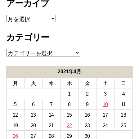
アーカイブ
ア
ー
カ
カテゴリー
イ
ブ
カ
テ
ゴ
リ
2021年4月
ー
月
火
水
木
金
土
日
1
2
3
4
5
6
7
8
9
10
11
12
13
14
15
16
17
18
19
20
21
22
23
24
25
26
27
28
29
30