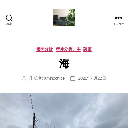
検索
メニュー
岡
本
亜
美
カ
精神分析
精神分析、本
読書
(お
テ
海
か
ゴ
も
リ
と
ー
作成者:
aminooffice
2021年4月22日
投
投
あ
稿
稿
み)
者
日
の
ブ
ロ
グ