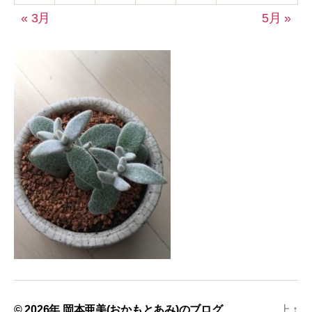
« 3月
5月 »
© 2026年
岡本亜美(おかもとあみ)のブログ
上
↑