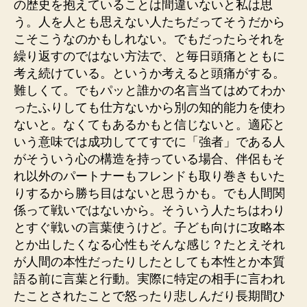
の歴史を抱えていることは間違いないと私は思
う。人を人とも思えない人たちだってそうだから
こそこうなのかもしれない。でもだったらそれを
繰り返すのではない方法で、と毎日頭痛とともに
考え続けている。というか考えると頭痛がする。
難しくて。でもパッと誰かの名言当てはめてわか
ったふりしても仕方ないから別の知的能力を使わ
ないと。なくてもあるかもと信じないと。適応と
いう意味では成功しててすでに「強者」である人
がそういう心の構造を持っている場合、伴侶もそ
れ以外のパートナーもフレンドも取り巻きもいた
りするから勝ち目はないと思うかも。でも人間関
係って戦いではないから。そういう人たちはわり
とすぐ戦いの言葉使うけど。子ども向けに攻略本
とか出したくなる心性もそんな感じ？たとえそれ
が人間の本性だったりしたとしても本性とか本質
語る前に言葉と行動。実際に特定の相手に言われ
たことされたことで怒ったり悲しんだり長期間ひ