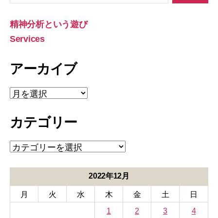
対
象:
精神分析という遊び
Services
アーカイブ
ア
ー
カ
カテゴリー
イ
ブ
カ
テ
ゴ
リ
2022年12月
ー
月
火
水
木
金
土
日
1
2
3
4