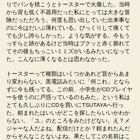
りでパンを焼こうとトースターで火傷した。当時
から背も低く不器用だった私にとっては大きな冒
険だっただろう。何度も思い出していた出来事な
のに今はだいぶ薄れている。びっくりして痛くて
でも少し誇らしかった。ような気がする。今もう
っすらと跡があるけど当時はプクッと赤く膨れて
てその後もちっこいミミズがいるみたいになって
た。こんなに薄くなるとは思わなかった。
トースターって種類はいくつかあれど昔からあま
り変わらない。黒電話みたいに「何これ」となら
ずに今も残ってる。この前、小学生がCDプレイヤ
ーを使うのに戸惑っているのもみた。という私は
とても久しぶりにCDを買いにTSUTAYAへ行っ
た。頼まれたはいいがどこを探したらいいかわか
らない。「ユ」のところをみたけどない。え？メ
ジャーな人だよね。配信だけとか？頼まれたんだ
からそんなことないよね。果たしてこの名前はこ