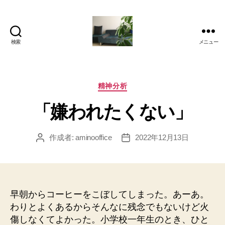
検索
メニュー
岡
本
亜
美
カ
精神分析
(お
テ
「嫌われたくない」
か
ゴ
も
リ
と
ー
作成者:
aminooffice
2022年12月13日
投
投
あ
稿
稿
み)
者
日
の
ブ
ロ
早朝からコーヒーをこぼしてしまった。あーあ。
グ
わりとよくあるからそんなに残念でもないけど火
傷しなくてよかった。小学校一年生のとき、ひと