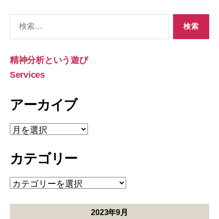
検
索
対
象:
精神分析という遊び
Services
アーカイブ
ア
ー
カ
カテゴリー
イ
ブ
カ
テ
ゴ
リ
2023年9月