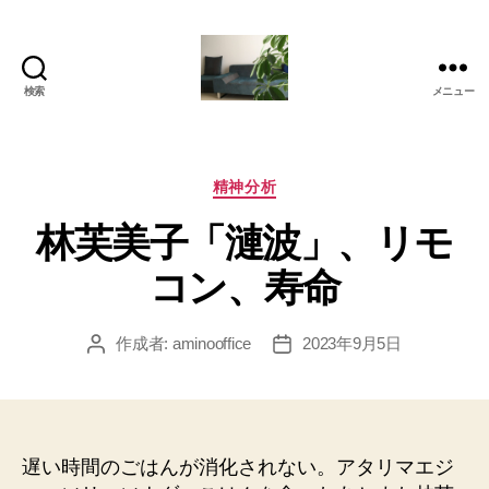
検索
メニュー
岡
本
亜
美
カ
精神分析
(お
テ
林芙美子「漣波」、リモ
か
ゴ
も
リ
コン、寿命
と
ー
あ
み)
作成者:
aminooffice
2023年9月5日
投
投
の
稿
稿
ブ
者
日
ロ
グ
遅い時間のごはんが消化されない。アタリマエジ