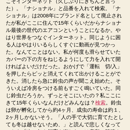
こそインターネット（久しぶりにきちんと言っ
た）。「ナショナル」と品番を入れて検索。「ナ
ショナル」は2008年にブランド名として廃止され
たが私がここに住んで15年くらいだからナショナ
ル最後の世代のエアコンということになるか。や
はり世界をつなぐインターネット。同じように困
る人はやはりいるらしくすぐに動画が見つかっ
た。なんてことはない。私が何度も滑らせていた
カバーの下の方をねじるようにして力を入れて開
ければよいだけだった。おかげで「運転 切/入」
を押したらピッと消えてくれて出かけることがで
きた。消したら急に鈴虫の声が聞こえ始めた。そ
ういえば冷房をつける前もすごく鳴いていた。同
じ鈴虫だろうか。ずっとそこにいたの？私ここに
きて15年くらいなんだけどみんなは？
検索
。鈴虫
は卵が孵化してから約4ヶ月、成虫の寿命は約１、
2ヶ月しかないそう。「人の手で大切に育てたとし
ても冬は越せないため、」と読んで悲しくなって