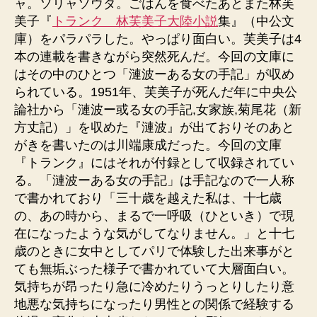
ャ。ソリャソウダ。ごはんを食べたあとまた林芙
美子『
トランク 林芙美子大陸小説
集』（中公文
庫）をパラパラした。やっぱり面白い。芙美子は4
本の連載を書きながら突然死んだ。今回の文庫に
はその中のひとつ「漣波ーある女の手記」が収め
られている。1951年、芙美子が死んだ年に中央公
論社から「漣波ー或る女の手記,女家族,菊尾花（新
方丈記）」を収めた『漣波』が出ておりそのあと
がきを書いたのは川端康成だった。今回の文庫
『トランク』にはそれが付録として収録されてい
る。「漣波ーある女の手記」は手記なので一人称
で書かれており「三十歳を越えた私は、十七歳
の、あの時から、まるで一呼吸（ひといき）で現
在になったような気がしてなりません。」と十七
歳のときに女中としてパリで体験した出来事がと
ても無垢ぶった様子で書かれていて大層面白い。
気持ちが昂ったり急に冷めたりうっとりしたり意
地悪な気持ちになったり男性との関係で経験する