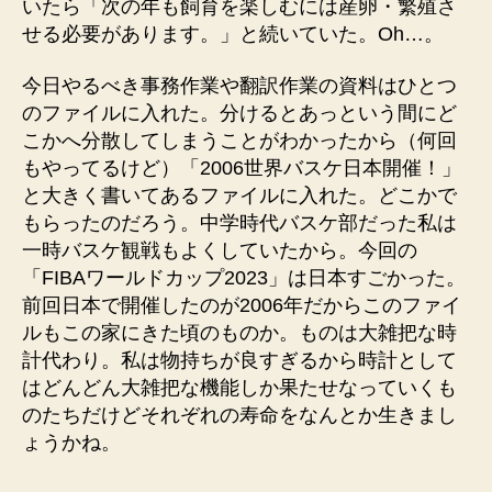
いたら「次の年も飼育を楽しむには産卵・繁殖さ
せる必要があります。」と続いていた。Oh…。
今日やるべき事務作業や翻訳作業の資料はひとつ
のファイルに入れた。分けるとあっという間にど
こかへ分散してしまうことがわかったから（何回
もやってるけど）「2006世界バスケ日本開催！」
と大きく書いてあるファイルに入れた。どこかで
もらったのだろう。中学時代バスケ部だった私は
一時バスケ観戦もよくしていたから。今回の
「FIBAワールドカップ2023」は日本すごかった。
前回日本で開催したのが2006年だからこのファイ
ルもこの家にきた頃のものか。ものは大雑把な時
計代わり。私は物持ちが良すぎるから時計として
はどんどん大雑把な機能しか果たせなっていくも
のたちだけどそれぞれの寿命をなんとか生きまし
ょうかね。