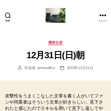
検索
メニュー
岡
本
亜
美
カ
精神分析
(お
テ
12月31日(日)朝
か
ゴ
も
リ
と
ー
作成者:
aminooffice
2023年12月31日
投
投
あ
稿
稿
み)
者
日
の
ブ
ロ
攻撃性をうまくこなした文章を書く人がいてファ
グ
ンや同業者はそういう文章が好きらしい。見下さ
れたと感じたのでスキルを用いて見下し返してや