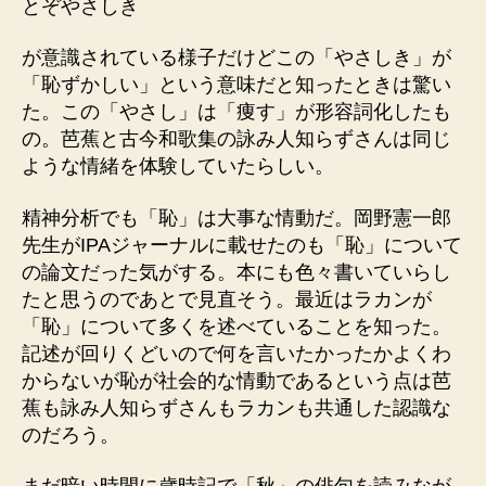
とぞやさしき
が意識されている様子だけどこの「やさしき」が
「恥ずかしい」という意味だと知ったときは驚い
た。この「やさし」は「痩す」が形容詞化したも
の。芭蕉と古今和歌集の詠み人知らずさんは同じ
ような情緒を体験していたらしい。
精神分析でも「恥」は大事な情動だ。岡野憲一郎
先生がIPAジャーナルに載せたのも「恥」について
の論文だった気がする。本にも色々書いていらし
たと思うのであとで見直そう。最近はラカンが
「恥」について多くを述べていることを知った。
記述が回りくどいので何を言いたかったかよくわ
からないが恥が社会的な情動であるという点は芭
蕉も詠み人知らずさんもラカンも共通した認識な
のだろう。