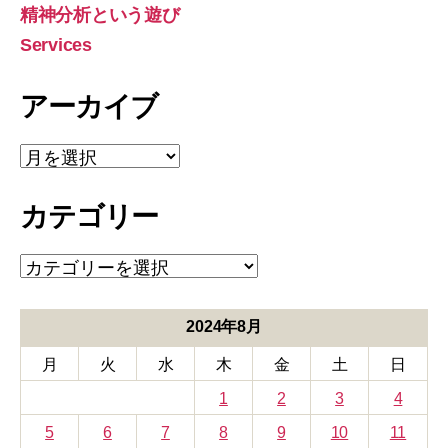
象:
精神分析という遊び
Services
アーカイブ
ア
ー
カ
カテゴリー
イ
ブ
カ
テ
ゴ
リ
2024年8月
ー
月
火
水
木
金
土
日
1
2
3
4
5
6
7
8
9
10
11