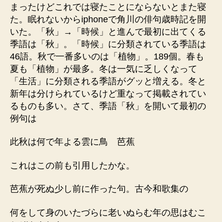
まったけどこれでは寝たことにならないとまた寝
た。眠れないからiphoneで角川の俳句歳時記を開
いた。「秋」→「時候」と進んで最初に出てくる
季語は「秋」。「時候」に分類されている季語は
46語。秋で一番多いのは「植物」。189個。春も
夏も「植物」が最多。冬は一気に乏しくなって
「生活」に分類される季語がグッと増える。冬と
新年は分けられているけど重なって掲載されてい
るものも多い。さて、季語「秋」を開いて最初の
例句は
此秋は何で年よる雲に鳥 芭蕉
これはこの前も引用したかな。
芭蕉が死ぬ少し前に作った句。古今和歌集の
何をして身のいたづらに老いぬらむ年の思はむこ