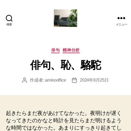
検索
メニュー
岡
本
亜
美
カ
俳句
精神分析
(お
テ
俳句、恥、駱駝
か
ゴ
も
リ
と
ー
作成者:
aminooffice
2024年8月25日
投
投
あ
稿
稿
み)
者
日
の
ブ
ロ
起きたらまだ夜があけてなかった。夜明けが遅く
グ
なってきたのかなと時計を見たらまだ明けるよう
な時間ではなかった。あまりにすっきり起きてし