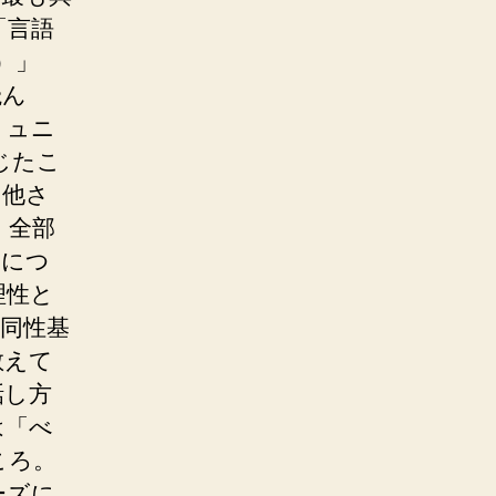
「言語
イ）」
読ん
ミュニ
じたこ
由他さ
。全部
』につ
理性と
同性基
教えて
話し方
は「べ
ころ。
ーズに