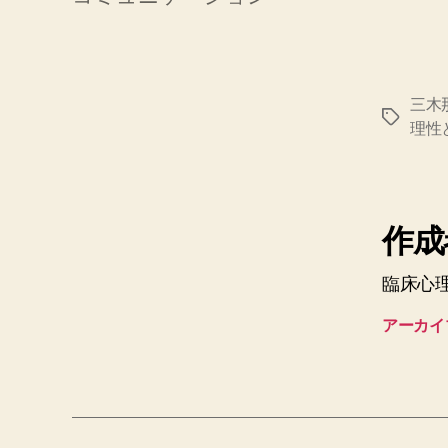
三木
タ
理性
グ
作成者
臨床心
アーカイ