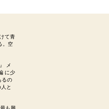
けて青
る。空
』 メ
編 に少
あるの
の人と
が最も興