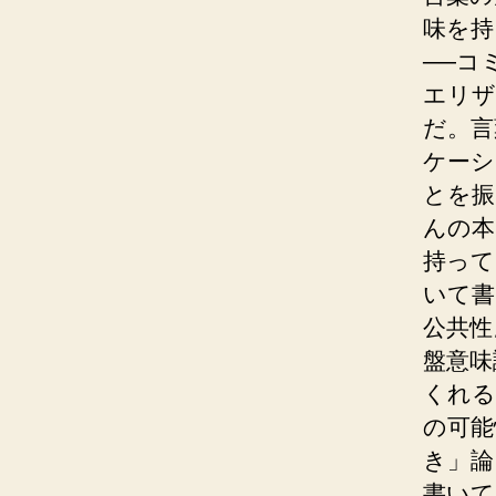
味を持
──コ
エリザ
だ。言
ケーシ
とを振
んの本
持って
いて書
公共性
盤意味
くれる
の可能
き」論
書いて