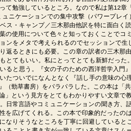
って勉強しているところ。なので私は第12章
ミュニケーションでの集中攻撃（パワープレ
ベス・キャンプ／三木那由他訳を特に面白く
葉の使用について色々と知っておくことでコ
ョンをメタで考えられるのでセッションで生
り返るときにも必要。この章の訳者の三木那
もとてもいい。私にとってとても新鮮だった
いると思う。『女の子のための西洋哲学入門
いたついでになんとなく『話し手の意味の心
』（勁草書房）をパラパラした。この本は「共
論」という見方をとてもわかりやすい文章で
。日常言語やコミュニケーションの聞き方、
性を広げてくれる。この本で印象的だったの
になりそうなところを丁寧に回避していると
いることと書き方が一致している文章はスム