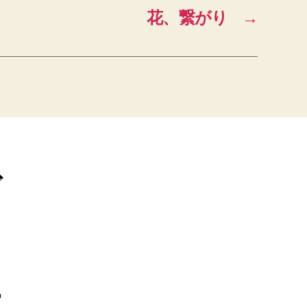
花、繋がり
→
ブ
ー