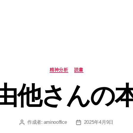
カ
精神分析
読書
テ
ゴ
由他さんの
リ
ー
作成者:
aminooffice
2025年4月9日
投
投
稿
稿