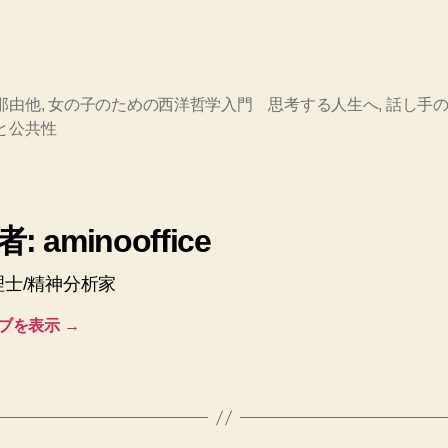
那由他
,
女の子のための西洋哲学入門 思考する人生へ
,
話し手
と公共性
: aminooffice
理士/精神分析家
ブを表示
→