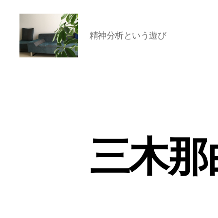
精神分析という遊び
岡
本
亜
美
(お
か
も
と
三木那
あ
み)
の
ブ
ロ
グ