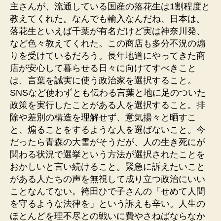
主さんが、流通している国産の落花生は1割程度と
教えてくれた。なんでも輸入なんだね、日本は。
落花生といえば千葉が有名だけど実は神奈川発、
など色々教えてくれた。この商店も多分不況の煽
りを受けているだろう。長年地道にやってきた商
店が安心して暮らせる日々に向けてすべきこと
は、言葉を誠実に使う政治家を選択すること。
SNSなど使わずとも伝わる言葉と地に足のついた
政策を実行したことがある人を選択すること。排
除や差別の構造を理解せず、意気揚々と晒すこ
と、煽ることをするような人を選ばないこと。今
だったら青森の大雪がそうだが、人の生き死にが
関わる状況で選挙という方法が選択されたことを
おかしいと言い続けること。緊急に訴えたいこと
がある人たちの声を無視して成り立つ政治にいい
ことなんてない。袴田ひで子さんの「せめて人間
を守るような法律を」という訴えも辛い。人生の
ほとんどを理不尽との戦いに費やさねばならなか