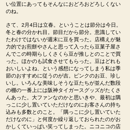
い位置にあってもそんなにおどろおどろしくない
のね。
さて、2月4日は立春。ということは節分は今日。
冬と春の分かれ目。節目だから節分。意識してい
たわけではないが週末に豆を買った。店構えが魅
力的でお煎餅やさんと思って入ったら豆菓子屋さ
んでこの時期らしくさくら豆が推しとのことで買
った。ほかのも試食させてもらった。豆はどれも
おいしいよね、という感想になってしまう私は季
節のおすすめに従うのが吉。ピンクのお豆、珍し
いし。いろんな美味しそうな豆たちが並んだ数段
の棚の一番上には阪神タイガースグッズがたくさ
んあった。大ファンなのかと思いきや、最初は隅
っこに少し置いていただけなのにお客さんの持ち
込みも多数とのこと。「隅っこに少し置いていた
だけなのに」と何度か繰り返しておられたのがお
かしくていっぱい笑ってしまった。ニコニコの店