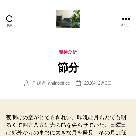
検索
メニュー
岡
本
亜
美
カ
精神分析
(お
テ
節分
か
ゴ
も
リ
と
ー
作成者:
aminooffice
2026年2月3日
投
投
あ
稿
稿
み)
者
日
の
ブ
ロ
夜明けの空がとてもきれい。昨晩は月もとても明
グ
るくて四方八方に光の筋を尖らせていた。日曜日
は郊外からの車窓に大きな月を発見。冬の月は低