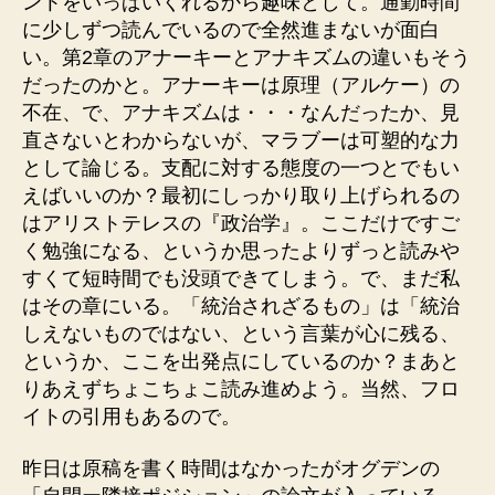
ントをいっぱいくれるから趣味として。通勤時間
に少しずつ読んでいるので全然進まないが面白
い。第2章のアナーキーとアナキズムの違いもそう
だったのかと。アナーキーは原理（アルケー）の
不在、で、アナキズムは・・・なんだったか、見
直さないとわからないが、マラブーは可塑的な力
として論じる。支配に対する態度の一つとでもい
えばいいのか？最初にしっかり取り上げられるの
はアリストテレスの『政治学』。ここだけですご
く勉強になる、というか思ったよりずっと読みや
すくて短時間でも没頭できてしまう。で、まだ私
はその章にいる。「統治されざるもの」は「統治
しえないものではない、という言葉が心に残る、
というか、ここを出発点にしているのか？まあと
りあえずちょこちょこ読み進めよう。当然、フロ
イトの引用もあるので。
昨日は原稿を書く時間はなかったがオグデンの