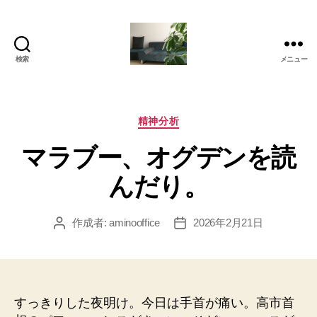
検索
メニュー
岡
本
亜
美
カ
精神分析
(お
テ
マラブー、オグデンを読
か
ゴ
も
リ
んだり。
と
ー
あ
み)
作成者:
aminooffice
2026年2月21日
投
投
の
稿
稿
ブ
者
日
ロ
グ
すっきりした夜明け。今日は手首が痛い。高市首