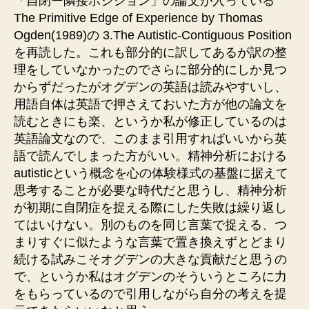
「自閉ー隣接ポジション」の論文が入っている
The Primitive Edge of Experience by Thomas
Ogden(1989)の 3.The Autistic-Contiguous Position
を再読した。これも部分的に訳してあるが訳の整
理をしていなかったのでさらに部分的にしか見つ
からずだったがオグデンの英語は読みやすいし、
用語自体は英語で押さえておいた方が他の論文を
読むときにも楽、というか私が修正しているのは
英語論文なので、このまま引用すればいいから英
語で読んでしまった方がいい。精神分析における
autisticという概念を心の体験様式の基盤に据えて
思考することが必要な時代だと思うし、精神分析
が初期に自閉症を捉える際にした失敗は繰り返し
てはいけない。別のものを同じ言葉で捉える、つ
まりすぐに似たような言葉で置き換えずとどまり
続ける試みこそオグデンの大きな貢献だと思うの
で、というか私はオグデンのそういうところに力
をもらっているので引用しながら自分の考えを提