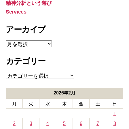
象:
精神分析という遊び
Services
アーカイブ
ア
ー
カ
カテゴリー
イ
ブ
カ
テ
ゴ
リ
2026年2月
ー
月
火
水
木
金
土
日
1
2
3
4
5
6
7
8