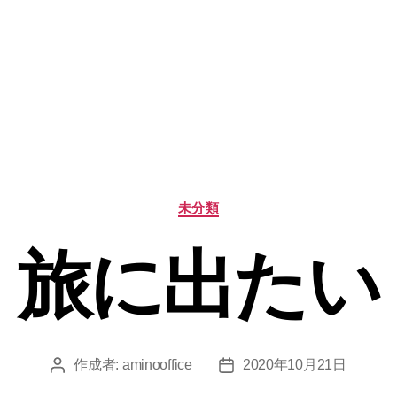
カ
未分類
テ
ゴ
旅に出たい
リ
ー
作成者:
aminooffice
2020年10月21日
投
投
稿
稿