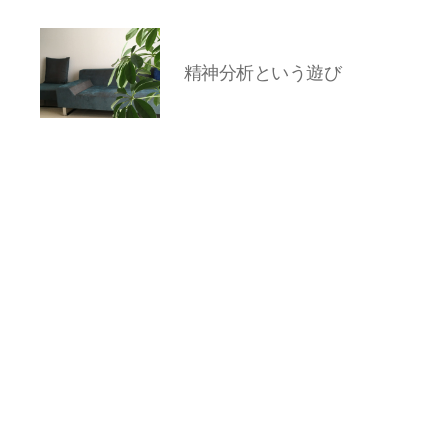
精神分析という遊び
岡
本
亜
美
(お
か
も
と
あ
み)
の
ブ
ロ
グ