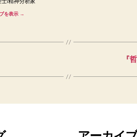
理士/精神分析家
ブを表示
→
『哲
グ
アーカイ