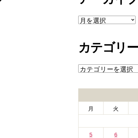
ア
ー
カ
イ
カテゴリ
ブ
カ
テ
ゴ
リ
ー
月
火
5
6