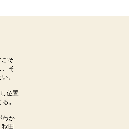
すごそ
し、そ
ない。
少し位置
てる。
がわか
。秋田