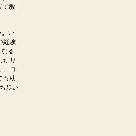
式で教
い。い
の経験
になる
れたり
た。コ
ても助
持ち歩い