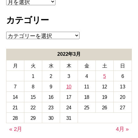
ア
ー
カ
カテゴリー
イ
ブ
カ
テ
ゴ
リ
2022年3月
ー
月
火
水
木
金
土
日
1
2
3
4
5
6
7
8
9
10
11
12
13
14
15
16
17
18
19
20
21
22
23
24
25
26
27
28
29
30
31
« 2月
4月 »