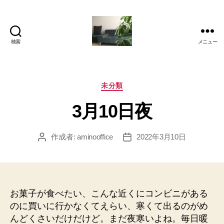
検索
メニュー
岡
本
亜
美
カ
未分類
(お
テ
3月10日夜
か
ゴ
も
リ
と
ー
作成者:
aminooffice
2022年3月10日
投
投
あ
稿
稿
み)
者
日
の
ブ
ロ
お菓子が食べたい、こんな近くにコンビニがある
グ
のに買いに行かなくてえらい、寒くて出るのがめ
んどくさいだけだけど。まだ夜寒いよね。毎日暖