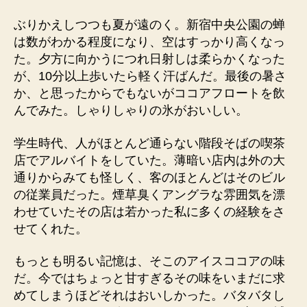
ぶりかえしつつも夏が遠のく。新宿中央公園の蝉
は数がわかる程度になり、空はすっかり高くなっ
た。夕方に向かうにつれ日射しは柔らかくなった
が、10分以上歩いたら軽く汗ばんだ。最後の暑さ
か、と思ったからでもないがココアフロートを飲
んでみた。しゃりしゃりの氷がおいしい。
学生時代、人がほとんど通らない階段そばの喫茶
店でアルバイトをしていた。薄暗い店内は外の大
通りからみても怪しく、客のほとんどはそのビル
の従業員だった。煙草臭くアングラな雰囲気を漂
わせていたその店は若かった私に多くの経験をさ
せてくれた。
もっとも明るい記憶は、そこのアイスココアの味
だ。今ではちょっと甘すぎるその味をいまだに求
めてしまうほどそれはおいしかった。バタバタし