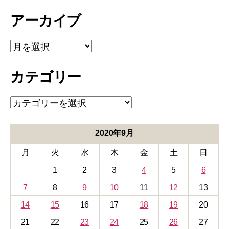
アーカイブ
ア
ー
カ
カテゴリー
イ
ブ
カ
テ
ゴ
リ
2020年9月
ー
月
火
水
木
金
土
日
1
2
3
4
5
6
7
8
9
10
11
12
13
14
15
16
17
18
19
20
21
22
23
24
25
26
27