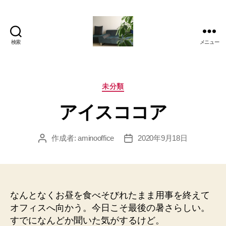
検索
メニュー
岡
本
亜
美
カ
未分類
(お
テ
アイスココア
か
ゴ
も
リ
と
ー
作成者:
aminooffice
2020年9月18日
投
投
あ
稿
稿
み)
者
日
の
ブ
ロ
なんとなくお昼を食べそびれたまま用事を終えて
グ
オフィスへ向かう。今日こそ最後の暑さらしい。
すでになんどか聞いた気がするけど。