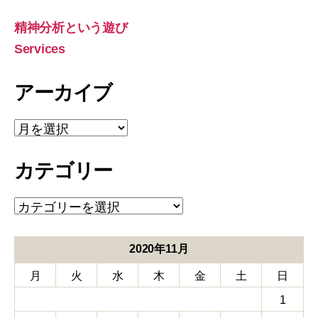
対
象:
精神分析という遊び
Services
アーカイブ
ア
ー
カ
カテゴリー
イ
ブ
カ
テ
ゴ
リ
2020年11月
ー
月
火
水
木
金
土
日
1