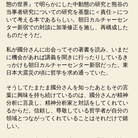
態の世界』で明らかにした中動態の研究と熊谷の
当事者研究についての研究を基盤に＜責任＞につ
いて考える本であるらしい。朝日カルチャーセン
ター新宿での対談に加筆修正を施し、再構成した
ものだそうだ。
私が國分さんに出会ってその著書を読み、いまだ
に機会があれば講義を聞きに行ったりしているき
っかけも朝日カルチャーセンター新宿だった。東
日本大震災の頃に哲学を求め通っていた。
そうしてたまたま國分さんを知ったあともその言
葉に興味を持ち続けているのは、國分さんが精神
分析に言及し、精神分析家と対話をしてくれてい
るからだ。信頼し、尊敬している哲学者が自分の
領域とつながってくれていることはそれだけで嬉
しい。