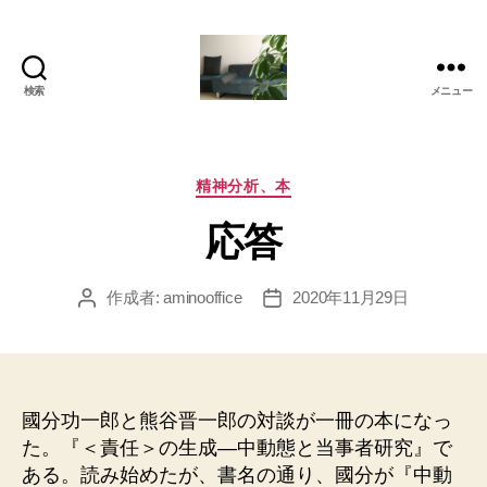
検索
メニュー
岡
本
亜
美
カ
精神分析、本
(お
テ
応答
か
ゴ
も
リ
と
ー
作成者:
aminooffice
2020年11月29日
投
投
あ
稿
稿
み)
者
日
の
ブ
ロ
國分功一郎と熊谷晋一郎の対談が一冊の本になっ
グ
た。『＜責任＞の生成―中動態と当事者研究』で
ある。読み始めたが、書名の通り、國分が『中動