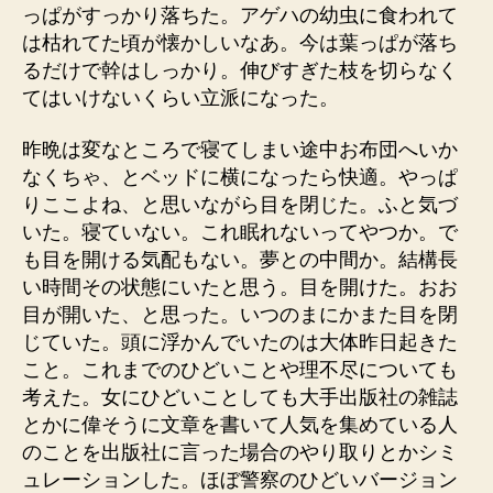
っぱがすっかり落ちた。アゲハの幼虫に食われて
は枯れてた頃が懐かしいなあ。今は葉っぱが落ち
るだけで幹はしっかり。伸びすぎた枝を切らなく
てはいけないくらい立派になった。
昨晩は変なところで寝てしまい途中お布団へいか
なくちゃ、とベッドに横になったら快適。やっぱ
りここよね、と思いながら目を閉じた。ふと気づ
いた。寝ていない。これ眠れないってやつか。で
も目を開ける気配もない。夢との中間か。結構長
い時間その状態にいたと思う。目を開けた。おお
目が開いた、と思った。いつのまにかまた目を閉
じていた。頭に浮かんでいたのは大体昨日起きた
こと。これまでのひどいことや理不尽についても
考えた。女にひどいことしても大手出版社の雑誌
とかに偉そうに文章を書いて人気を集めている人
のことを出版社に言った場合のやり取りとかシミ
ュレーションした。ほぼ警察のひどいバージョン