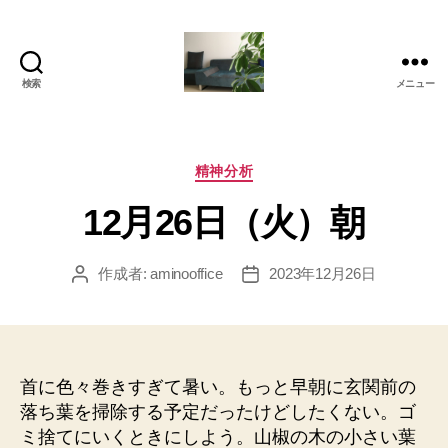
検索
メニュー
岡
本
亜
美
カ
精神分析
(お
テ
12月26日（火）朝
か
ゴ
も
リ
と
ー
作成者:
aminooffice
2023年12月26日
投
投
あ
稿
稿
み)
者
日
の
ブ
ロ
首に色々巻きすぎて暑い。もっと早朝に玄関前の
グ
落ち葉を掃除する予定だったけどしたくない。ゴ
ミ捨てにいくときにしよう。山椒の木の小さい葉