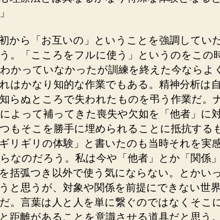
」
初から「お互いの」ということを強調してい
う。「こころをフルに使う」というのをこの
わかっていなかったが訓練を終えた今ならよ
れはかなり知的な作業でもある。精神分析は
知らぬところで失われたものを弔う作業だ。
によって補ってきた喪失や欠如を「他者」に
つもそこを勝手に埋められることに抵抗する
ギリギリの体験」と書いたのも当時それを実
らなのだろう。私は今や「他者」とか「関係
を括弧つき以外で使う気にならない。とかい
うと思うが、対象や関係を前提にできない世
だ。言葉は人と人を単に繋ぐのではなくそこ
と距離があることを意識させる道具だと思う