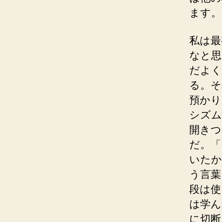
ます。
私は最
なと思
だよく
る。そ
預かり
シズム
開きつ
だ。「
いたか
う言葉
段は使
は学ん
に切断