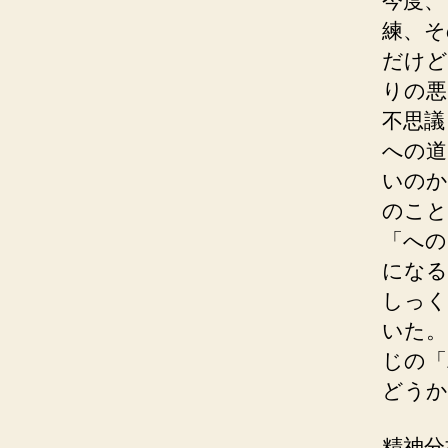
今度、
練、そ
だけど
りの悪
不思議
への道
いのか
のこと
「への
になる
しっく
いた。
じの「
どうか
精神分