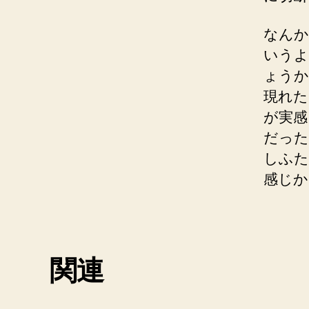
なんか
いうよ
ょうか
現れた
が実感
だった
しふた
感じか
関連