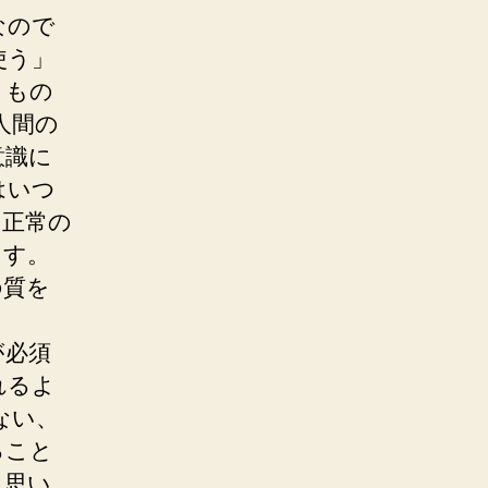
なので
使う」
うもの
人間の
意識に
はいつ
と正常の
ます。
の質を
が必須
れるよ
ない、
ること
と思い