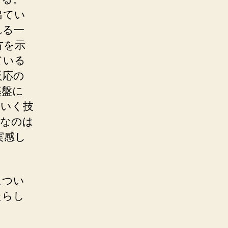
出てい
れる一
方を示
ている
反応の
基盤に
ていく技
法なのは
実感し
につい
たらし