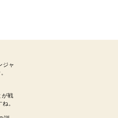
ンジャ
な。
とが戦
すね。