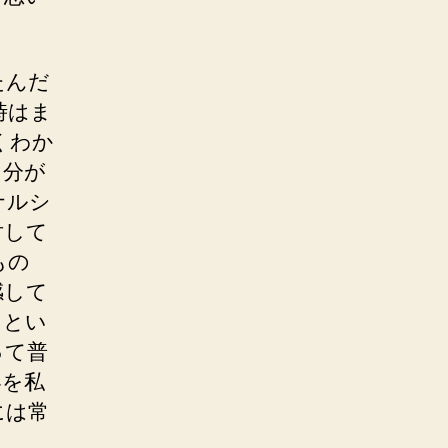
たんだ
時はま
くわか
自分が
ナルシ
対して
もの
感して
」とい
って普
界を私
には常
。