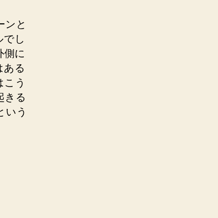
ーンと
ルでし
外側に
はある
はこう
起きる
という