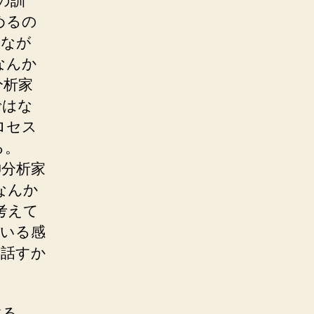
の訓
めるの
つなが
なんか
分析家
ではな
ロセス
る。
神分析家
なんか
考えて
ている感
も話すか
する。