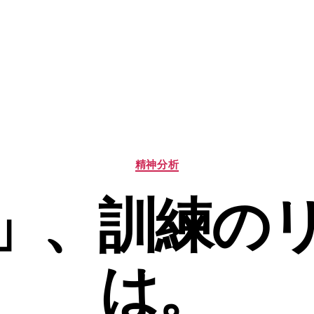
カ
精神分析
テ
ゴ
」、訓練の
リ
ー
は。