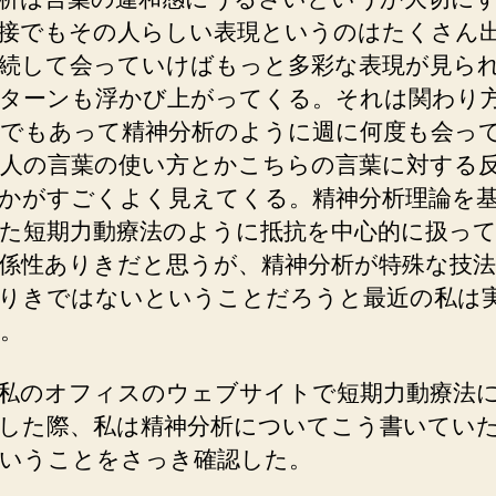
接でもその人らしい表現というのはたくさん
続して会っていけばもっと多彩な表現が見ら
ターンも浮かび上がってくる。それは関わり
でもあって精神分析のように週に何度も会っ
人の言葉の使い方とかこちらの言葉に対する
かがすごくよく見えてくる。精神分析理論を
た短期力動療法のように抵抗を中心的に扱っ
係性ありきだと思うが、精神分析が特殊な技
りきではないということだろうと最近の私は
。
私のオフィスのウェブサイトで短期力動療法
した際、私は精神分析についてこう書いてい
いうことをさっき確認した。