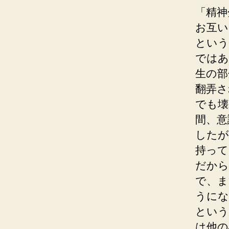
「精神
お互い
という
ではあ
生の部
翻弄さ
でも壊
間、意
したが
持って
だから
で、ま
うにな
という
は他の