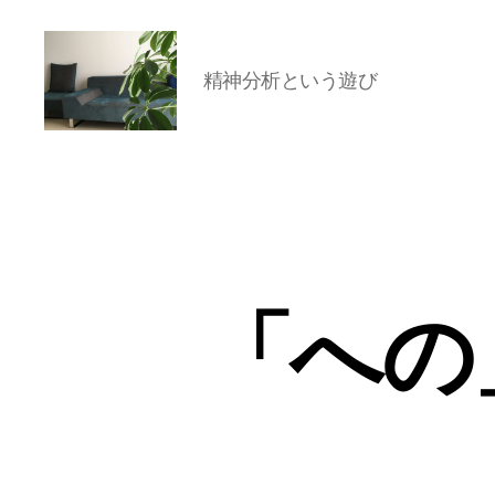
精神分析という遊び
岡
本
亜
美
(お
か
も
と
「への
あ
み)
の
ブ
ロ
グ