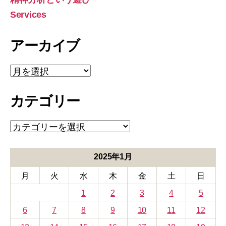
Services
アーカイブ
ア
ー
カ
カテゴリー
イ
ブ
カ
テ
ゴ
リ
2025年1月
ー
月
火
水
木
金
土
日
1
2
3
4
5
6
7
8
9
10
11
12