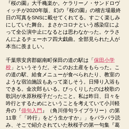
『桜の園』大千穐楽か。ケラリーノ・サンドロヴ
ィッチが2020年版、幻の『桜の園』の稽古場最終
日の写真をSNSに載せてくれてる。すごく楽しみ
にしていた舞台。まさかコロナという感染症によ
って全公演中止になるとは思わなかった。ケラさ
んによるチェーホフ四大戯曲。全部見られた人が
本当に羨ましい。
千葉県安房郡鋸南町保田の道の駅は「
保田小学
校
」というそうだ。そこのお土産をもらった。こ
の道の駅、給食メニューが食べられたり、教室の
ような宿泊施設もあって楽しそう。日帰り入浴も
できる。金次郎もいる。びっくりしたのは校歌の
歌詞が水原秋桜子だったこと。私は昨日、日々を
吟行とするためにということを考えていて小川軽
舟の『
俳句入門
』（角川俳句ライブラリー）の第
11章「「吟行」をどう生かすか」」をパラパラ読
み、そこで紹介されていた秋桜子の第一句集『葛