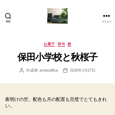
検索
メニュー
岡
本
亜
美
カ
お菓子
俳句
旅
(お
テ
保田小学校と秋桜子
か
ゴ
も
リ
と
ー
作成者:
aminooffice
2025年1月27日
投
投
あ
稿
稿
み)
者
日
の
ブ
ロ
夜明けの空。配色も月の配置も完璧でとてもきれ
グ
い。