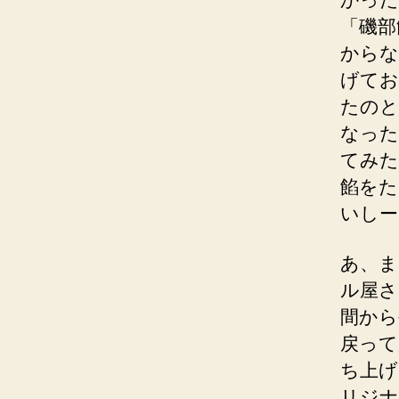
「磯部
からな
げてお
たのと
なった
てみた
餡をた
いしー
あ、ま
ル屋さ
間から
戻って
ち上げ
リジナ