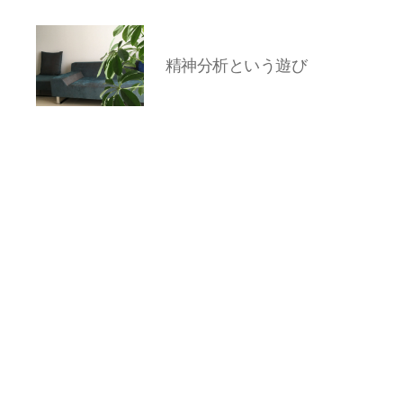
精神分析という遊び
岡
本
亜
美
(お
か
も
と
あ
み)
の
ブ
ロ
グ