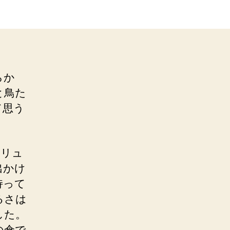
らか
と鳥た
て思う
をリュ
出かけ
持って
るさは
した。
の傘で