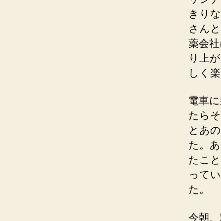
きりな
さんと
薬会社
り上が
しく楽
電車に
たらそ
とあの
た。あ
たこと
ってい
た。
今朝、