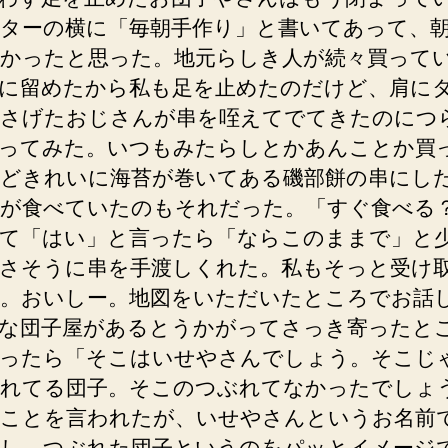
ターの横に「毎朝手作り」と書いてあって、
かったと思った。地元らしき人が続々買って
に留めたから私も足を止めたのだけど、肩に
さげたおじさんが串を咥えてでてきたのにつ
ってみた。いつもみたらしとかあんことか買
どきれいに海苔が巻いてある磯部餅の串にし
が食べていたのもそれだった。「すぐ食べる
て「はい」と言ったら「ならこのままで」と
さそうに串を手渡しくれた。私もそっと受け
。おいしー。地図をいただいたところでお話
な団子屋があるとうかがってさっき寄ったと
ったら「そこはいせやさんでしょう。そこじ
れてる団子。そこのつぶれてなかったでしょ
ことを言われたが、いせやさんというお名前
し、つぶれた団子というのをパッとイメージ