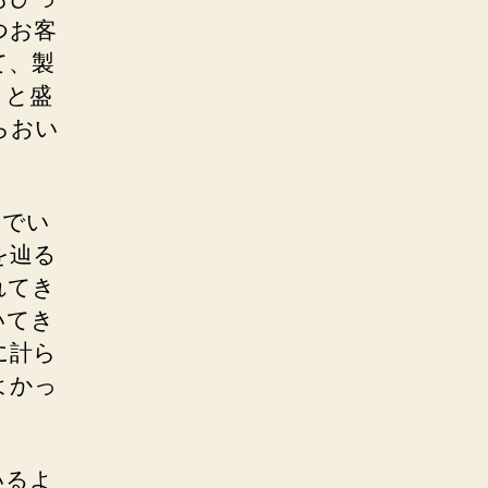
つお客
て、製
」と盛
らおい
んでい
を辿る
れてき
いてき
に計ら
よかっ
いるよ