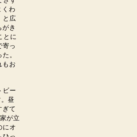
よくわ
」と広
ちがき
ことに
で寄っ
った。
れもお
トビー
す。昼
すぎて
家が立
のにオ
もひっ