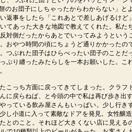
餅のお団子にしちゃったからわからない」と
い返事をしたら「これあとで差しあげるけど
いてあった大きな地図で教えてくれた。私た
反対側だったからあとでいってみようという
。おやつ時間の頃にちょうど通りかかったの
。つぶれた団子はひらべったい団子のことだ
っぷり纏ったみたらしを一本お願いした。こ
。
たこっち方面に戻ってきてしまった。クラフ
んに戻らねば、と今頭の中で私は再び歩き出
やっている飲み屋さんもいっぱい。少し行き
少し小道に入って素敵なドアを発見。女性醸造
たとのこと。それほど大きくない店に見える
ルで10種類以上のビールがあった。お客さん