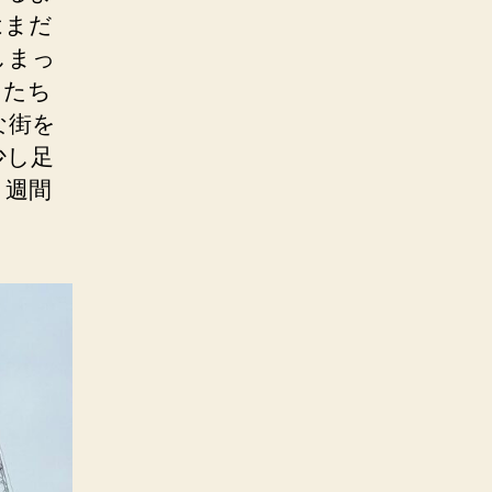
はまだ
しまっ
したち
な街を
少し足
１週間