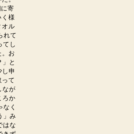
朝に寄
いく様
タオル
られて
ってし
た。お
？」と
少し申
取って
しなが
ころか
ゃなく
う」み
ではな
できず