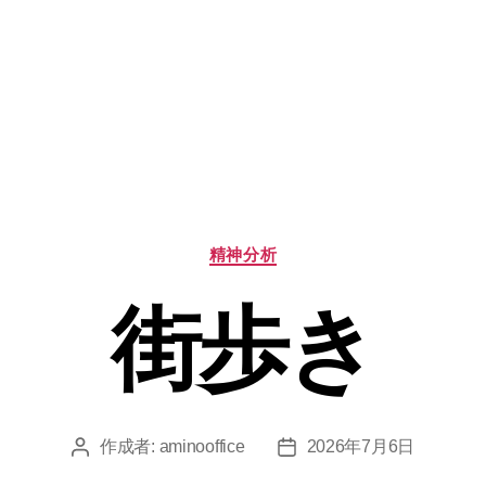
カ
精神分析
テ
ゴ
街歩き
リ
ー
作成者:
aminooffice
2026年7月6日
投
投
稿
稿