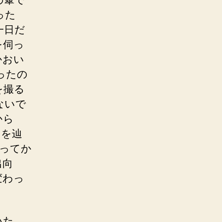
った
一日だ
を伺っ
かおい
ったの
を撮る
ないで
から
ろを辿
なってか
出向
変わっ
いた。