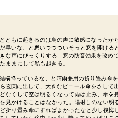
者
日
とともに起きるのは鳥の声に敏感になったか
だ早いな、と思いつつついそっと窓を開ける
きな声にびっくりする。窓の防音効果を改め
たままにして私も起きる。
結構降っているな、と晴雨兼用の折り畳み傘
ら玄関に出して、大きなビニール傘をさして
どなくして空は明るくなって雨は止み、傘を
を見かけることはなかった。陽射しのない明
ど折り畳み傘にすればよかったなと少し後悔
をしていたら途中また少し降ってやっぱりこ