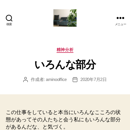
検索
メニュー
岡
本
亜
美
カ
精神分析
(お
テ
いろんな部分
か
ゴ
も
リ
と
ー
作成者:
aminooffice
2020年7月2日
投
投
あ
稿
稿
み)
者
日
の
ブ
ロ
この仕事をしていると本当にいろんなこころの状
グ
態があってその人たちと会う私にもいろんな部分
があるんだな、と気づく。