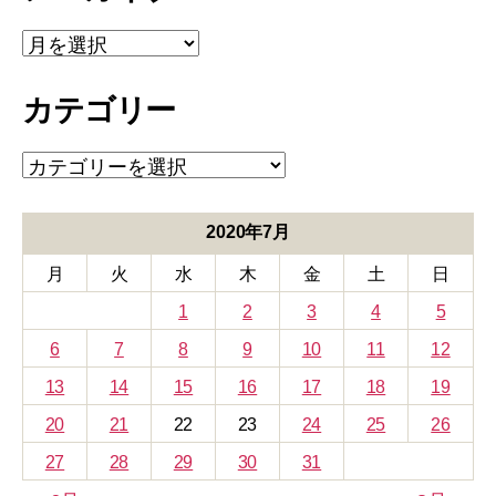
ア
ー
カ
カテゴリー
イ
ブ
カ
テ
ゴ
リ
2020年7月
ー
月
火
水
木
金
土
日
1
2
3
4
5
6
7
8
9
10
11
12
13
14
15
16
17
18
19
20
21
22
23
24
25
26
27
28
29
30
31