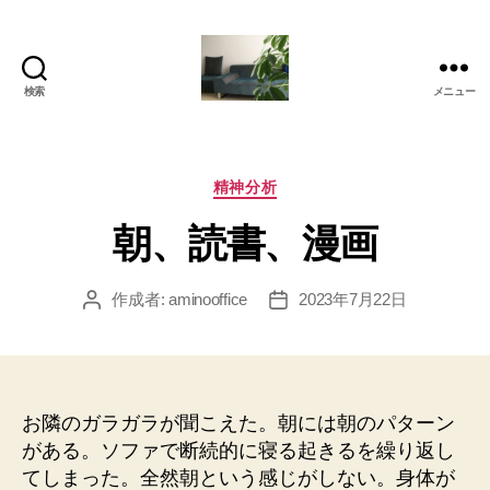
検索
メニュー
岡
本
亜
美
カ
精神分析
(お
テ
朝、読書、漫画
か
ゴ
も
リ
と
ー
作成者:
aminooffice
2023年7月22日
投
投
あ
稿
稿
み)
者
日
の
ブ
ロ
お隣のガラガラが聞こえた。朝には朝のパターン
グ
がある。ソファで断続的に寝る起きるを繰り返し
てしまった。全然朝という感じがしない。身体が