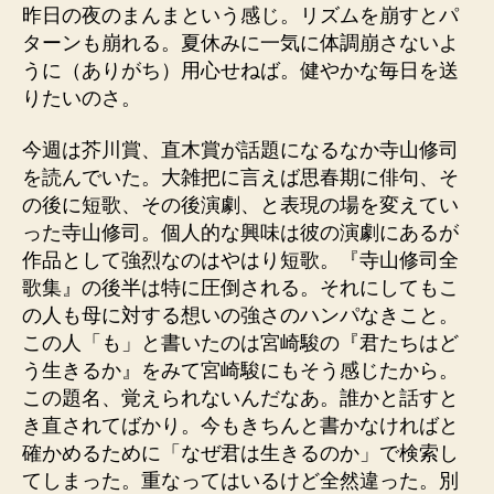
昨日の夜のまんまという感じ。リズムを崩すとパ
ターンも崩れる。夏休みに一気に体調崩さないよ
うに（ありがち）用心せねば。健やかな毎日を送
りたいのさ。
今週は芥川賞、直木賞が話題になるなか寺山修司
を読んでいた。大雑把に言えば思春期に俳句、そ
の後に短歌、その後演劇、と表現の場を変えてい
った寺山修司。個人的な興味は彼の演劇にあるが
作品として強烈なのはやはり短歌。『寺山修司全
歌集』の後半は特に圧倒される。それにしてもこ
の人も母に対する想いの強さのハンパなきこと。
この人「も」と書いたのは宮崎駿の『君たちはど
う生きるか』をみて宮崎駿にもそう感じたから。
この題名、覚えられないんだなあ。誰かと話すと
き直されてばかり。今もきちんと書かなければと
確かめるために「なぜ君は生きるのか」で検索し
てしまった。重なってはいるけど全然違った。別