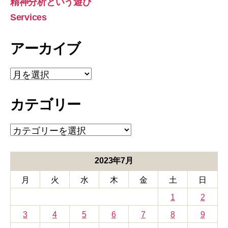
精神分析という遊び
Services
アーカイブ
ア
ー
カ
カテゴリー
イ
ブ
カ
テ
ゴ
リ
2023年7月
ー
月
火
水
木
金
土
日
1
2
3
4
5
6
7
8
9