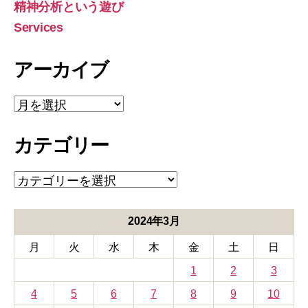
精神分析という遊び
Services
アーカイブ
ア
ー
カ
カテゴリー
イ
ブ
カ
テ
ゴ
リ
2024年3月
ー
月
火
水
木
金
土
日
1
2
3
4
5
6
7
8
9
10