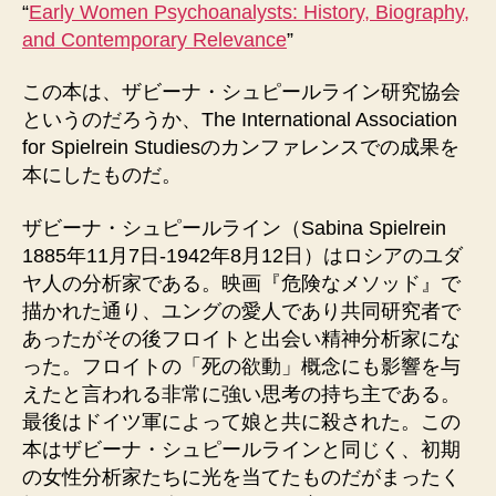
“
Early Women Psychoanalysts: History, Biography,
and Contemporary Relevance
”
この本は、ザビーナ・シュピールライン研究協会
というのだろうか、The International Association
for Spielrein Studiesのカンファレンスでの成果を
本にしたものだ。
ザビーナ・シュピールライン（Sabina Spielrein
1885年11月7日-1942年8月12日）はロシアのユダ
ヤ人の分析家である。映画『危険なメソッド』で
描かれた通り、ユングの愛人であり共同研究者で
あったがその後フロイトと出会い精神分析家にな
った。フロイトの「死の欲動」概念にも影響を与
えたと言われる非常に強い思考の持ち主である。
最後はドイツ軍によって娘と共に殺された。この
本はザビーナ・シュピールラインと同じく、初期
の女性分析家たちに光を当てたものだがまったく