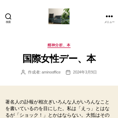
検索
メニュー
岡
本
亜
美
カ
精神分析、本
(お
テ
国際女性デー、本
か
ゴ
も
リ
と
ー
作成者:
aminooffice
2024年3月9日
投
投
あ
稿
稿
み)
者
日
の
ブ
ロ
著名人の訃報が相次ぎいろんな人がいろんなこと
グ
を書いているのを目にした。私は「えっ」とはな
るが「ショック！」とかはならない。大抵はその