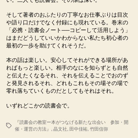
い。二人でも読書会。その懐は深い。
そして著者のおふたりの丁寧なお仕事ぶりは目次
や語り口だけでなく付録にも現れている。巻末の
「必携・読書会ノート──コピーして活用しよう」
はまだどうしていいかわからない私たち初心者の
最初の一歩を助けてくれそうだ。
本の話は楽しい。安心してそれができる場所があ
ればもっと楽しい。相手のなにを知らずとも自然
と伝えたくなるそれ、それを伝えることでおのず
と発見されるそれ、どれもこれもその場その場で
零れ落ちていくものだとしてもそれはそれ。
いずれどこかの読書会で。
『読書会の教室ー本がつなげる新たな出会い 参加・開
タ
催・運営の方法』
,
晶文社
,
田中佳祐
,
竹田信弥
グ