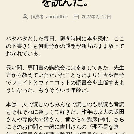
を読んだ。
作成者:
aminooffice
2022年2月12日
投
投
稿
稿
者
日
バタバタとした毎日、隙間時間に本を読む。ここ
の下書きにも何冊分かの感想が断片のまま放って
おかれている。
長い間、専門書の講読会には参加してきた。先生
方から教えていただいたことをたよりに今や自分
でフロイトとウィニコットの読書会を主催するよ
うになった。もうそういう年齢だ。
本は一人で読むのもみんなで読むのも黙読も音読
もそれぞれに楽しくて好きだ。昨年は京大の坂田
さんや専修大の澤さん、昔からの臨床仲間、さら
にそのお仲間と一緒に吉川さんの『理不尽な進