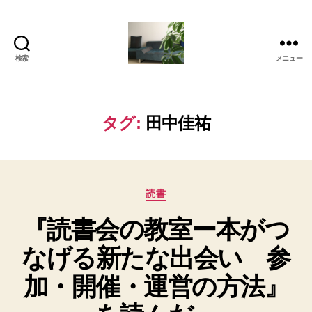
検索
メニュー
岡
本
亜
美
タグ:
田中佳祐
(お
か
も
と
カ
あ
読書
テ
み)
『読書会の教室ー本がつ
ゴ
の
リ
ブ
なげる新たな出会い 参
ー
ロ
グ
加・開催・運営の方法』