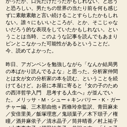
かったか、口先だけだったかもしれない、と思う
と恐ろしい。男たちの世界の当たり前を何も感じ
ずに素敵素敵と言い続けることすらしたかもしれ
ない。誰々にもいいところが、とか、そこじゃな
いだろう的な表現をしていたかもしれない。とい
うことは当時、このような記事を読んでもあまり
ピンとこなかった可能性があるということだ。
今、読めてよかった。
昨日、アガンベンを勉強しながら「なんか結局男
の本ばかり読んでるよな」と思った。分析家仲間
とは女が女の分析家の本を読む、ということを続
けてるけど。お昼に本屋に寄ると『女の子のため
の西洋哲学入門 思考する人生へ』が並んでい
た。メリッサ・M・シュー＋キンバリー・K・ガー
チャー編、三木那由他＋西條玲奈監訳、青田麻未
／安倍里美／飯塚理恵／鬼頭葉子／木下頌子／権
瞳／酒井麻依子／清水晶子／筒井晴香／村上祐子