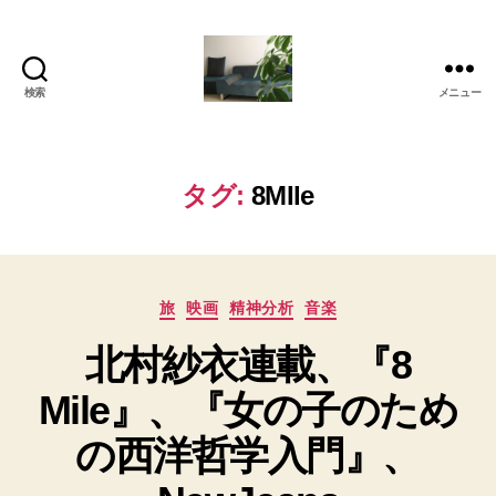
検索
メニュー
岡
本
亜
美
タグ:
8MIle
(お
か
も
と
カ
あ
旅
映画
精神分析
音楽
テ
み)
北村紗衣連載、『8
ゴ
の
リ
ブ
Mile』、『女の子のため
ー
ロ
グ
の西洋哲学入門』、