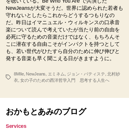
を聴いている。Be Who You Are で共演した
NewJeansが大変そうだ。世界に認められた若者も
守れないとしたらこれからどうするつもりなの
だ。昨日はイマニュエル・ウィルキンスの口承音
楽について読んで考えていたが当たり前の自由を
必死に守るための音楽だけではなく、もちろんそ
こに潜在する自由こそがインパクトを持つとして
も、若い世代がひたすら自分のために伸び伸びと
発する音楽も早く聞こえる日がきますように。
8MIle
,
NewJeans
,
エミネム
,
ジョン・バティステ
,
北村紗
タ
衣
,
女の子のための西洋哲学入門 思考する人生へ
グ
おかもとあみのブログ
Services