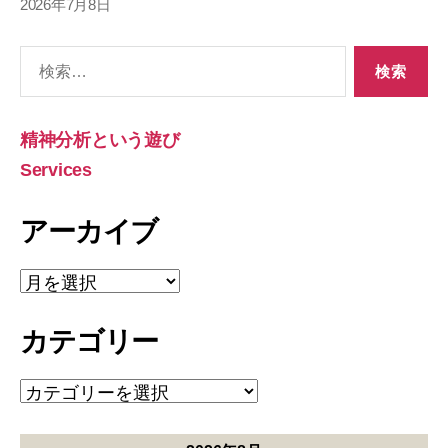
2026年7月8日
検
索
対
象:
精神分析という遊び
Services
アーカイブ
ア
ー
カ
カテゴリー
イ
ブ
カ
テ
ゴ