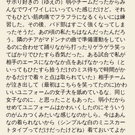
サボり好きの（ゆえの）弱小チームだったからみ
んなでワイワイしにいっていた感じだけど。それ
でもひどい筋肉痛でフラフラになるくらいには練
習した。その後、バド部はすごく強くなってしま
ったそうだ。あの頃の私たちはなんだったんだろ
う。隣のチアがマドンナの曲で準備運動をしてい
るのに合わせて踊りながら打ったりゲラゲラ笑っ
てばかりでひたすら呑気だった。ある試合で私が
相手のエースになかなか点をあげなかったら（と
いってもひたすら拾うだけのミス待ちで時間がか
かるだけで着々と点は取られていた）相手チーム
が泣き出して（最初はこちらを笑ってたのに)かわ
いいユニフォームの女子大を舐めているな、同じ
女子なのに、と思ったこともあった。弱小だから
せめてユニフォームはかわいくしたのにそういう
のがムカつくみたいな感じなのかしら。今はあん
なの着られないから（シンプルな白のミニスカー
トタイプってだけだったけどね）着ておいてよか