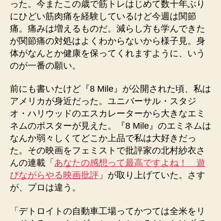
った。今またこの歳で筋トレはじめて数十年ぶり
にひどい筋肉痛を経験しているけど今週は関節
痛。痛みは増えるものだ。減らし方も学んできた
が関節痛の対処はよくわからないから様子見。身
体がなんとか健康を保ってくれますように、いう
のが一番の願い。
前にも書いたけど『8 Mile』が公開された頃、私は
アメリカが身近だった。ユニバーサル・スタジ
オ・ハリウッドのエスカレーターから大きなエミ
ネムのポスターが見えた。『8 Mile』のエミネムは
なんか弱々しくてどこか上品で私は大好きだっ
た。その映画をフェミストで批評家の北村紗衣さ
んの連載「
あなたの感想って最高ですよね！ 遊
びながらやる映画批評
」が取り上げていた。さす
が、プロは違う。
「デトロイトの自動車工場ってかつては全米をリ