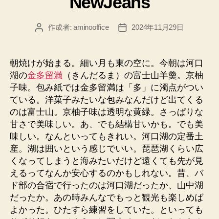
NewJeans
作成者:
aminooffice
2024年11月29日
投
投
稿
稿
者
日
朝焼けが始まる。細い月も東の空に。今朝は河口
湖の
金多留満
（きんだるま）の富士山羊羹。京柚
子味。包み紙では金多留満は「多」に濁点がつい
ている。洋菓子みたいな包みなんだけど出てくる
のは富士山。京柚子味は透明な黄緑。さっぱりな
甘さで美味しい。あ、でも結構甘いかも。でも美
味しい。なんといってもきれい。河口湖の定番土
産。湖は囲いという感じでいい。琵琶湖くらい広
くなってしまうと海みたいだけど遠くても先が見
えるってなんか安心するのかもしれない。昔、バ
ド部の合宿で行ったのは河口湖だったか、山中湖
だったか。あの時みんなでもっと観光も楽しめば
よかった。ひたすら練習をしていた。といっても