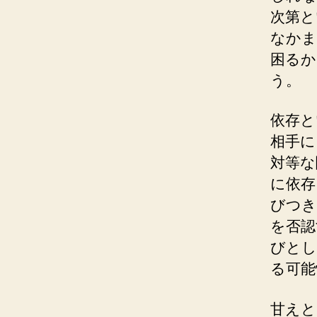
次第と
なかま
困るか
う。
依存と
相手に
対等な
に依存
びつき
を否認
びとし
る可能
甘えと