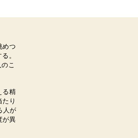
眺めつ
する。
人のこ
える精
当たり
る人が
度が異