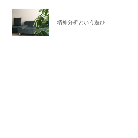
精神分析という遊び
岡
本
亜
美
(お
か
も
と
あ
み)
の
ブ
ロ
グ