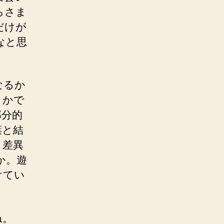
らさま
だけが
なと思
なるか
うかで
部分的
葉と結
り差異
か。遊
けてい
ね。