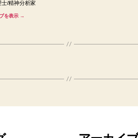
理士/精神分析家
ブを表示
→