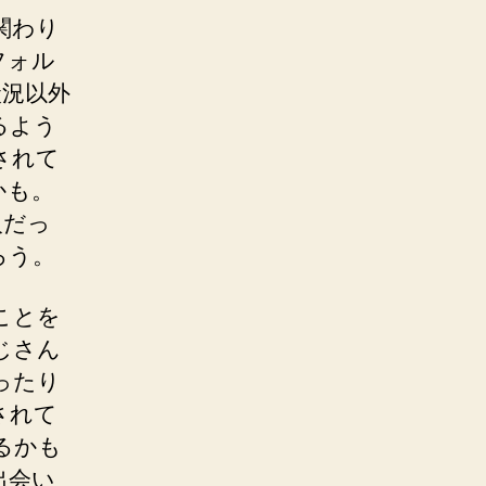
関わり
フォル
状況以外
るよう
されて
かも。
人だっ
ろう。
ことを
じさん
ったり
されて
るかも
出会い