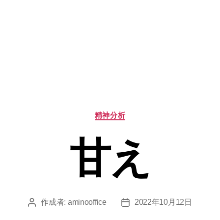
カ
精神分析
テ
ゴ
甘え
リ
ー
作成者:
aminooffice
2022年10月12日
投
投
稿
稿