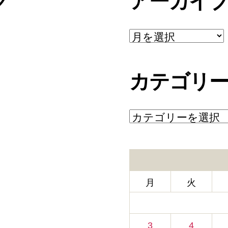
グ
アーカイ
ア
ー
カ
イ
カテゴリ
ブ
カ
テ
ゴ
リ
ー
月
火
3
4