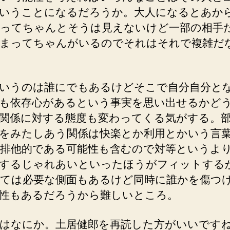
いうことになるだろうか。大人になるとあか
ってちゃんとそうは見えないけど一部の相手
まってちゃんがいるのでそれはそれで複雑だ
いうのは誰にでもあるけどそこで自分自分と
も依存心があるという事実を思い出せるかど
関係に対する態度も変わってくる気がする。
をみたしあう関係は快楽とか利用とかいう言
排他的である可能性も含むので対等というよ
するじゃれあいといったほうがフィットする
ては必要な側面もあるけど同時に誰かを傷つ
性もあるだろうから難しいところ。
はなにか。土居健郎を再読した方がいいです