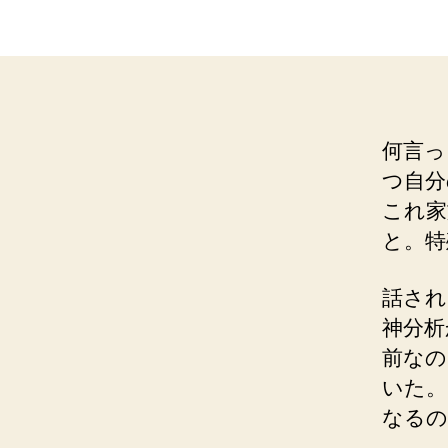
何言っ
つ自分
これ家
と。特
話され
神分析
前なの
いた。
なるの