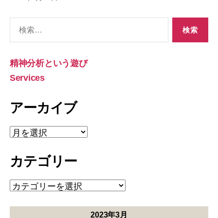
検
索
対
象:
精神分析という遊び
Services
アーカイブ
ア
ー
カ
カテゴリー
イ
ブ
カ
テ
ゴ
リ
2023年3月