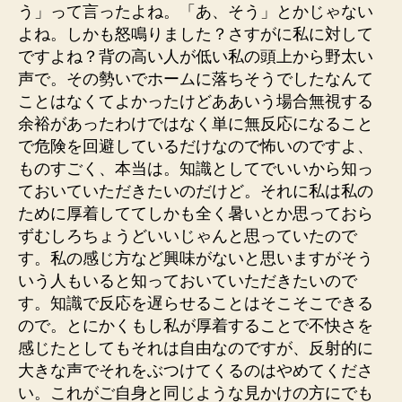
う」って言ったよね。「あ、そう」とかじゃない
よね。しかも怒鳴りました？さすがに私に対して
ですよね？背の高い人が低い私の頭上から野太い
声で。その勢いでホームに落ちそうでしたなんて
ことはなくてよかったけどああいう場合無視する
余裕があったわけではなく単に無反応になること
で危険を回避しているだけなので怖いのですよ、
ものすごく、本当は。知識としてでいいから知っ
ておいていただきたいのだけど。それに私は私の
ために厚着しててしかも全く暑いとか思っておら
ずむしろちょうどいいじゃんと思っていたので
す。私の感じ方など興味がないと思いますがそう
いう人もいると知っておいていただきたいので
す。知識で反応を遅らせることはそこそこできる
ので。とにかくもし私が厚着することで不快さを
感じたとしてもそれは自由なのですが、反射的に
大きな声でそれをぶつけてくるのはやめてくださ
い。これがご自身と同じような見かけの方にでも