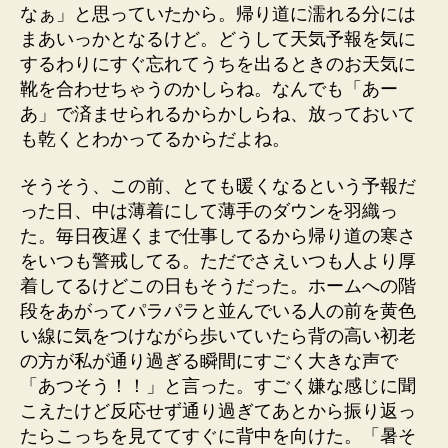
なぁ」と思っていたから。帰り道に濡れる分には
まあいっかとなるけど。どうして天気予報を気に
するわりにすぐ忘れてうちを出るときのお天気に
靴を合わせちゃうのかしらね。なんでも「あー
あ」で済ませられるからかしらね、放っておいて
も乾くとわかってるからだよね。
そうそう、この前、とても暖くなるという予報だ
った日、中は薄着にして薄手のダウンを羽織っ
た。毎日夜遅くまで仕事してるから帰り道の寒さ
をいつも警戒してる。ただでさえいつも人より厚
着してるけどこの日もそうだった。ホームへの階
段をあがってパラパラと並んでいる人の前を黄色
い線に気をつけながら歩いていたら背の高い初老
の方が私が通り過ぎる瞬間にすごく大きな声で
「あつそう！！」と言った。すごく嫌な感じに聞
こえたけど反応せず通り過ぎてあとから振り返っ
たらこっちを見ててすぐに背中を向けた。「暑そ