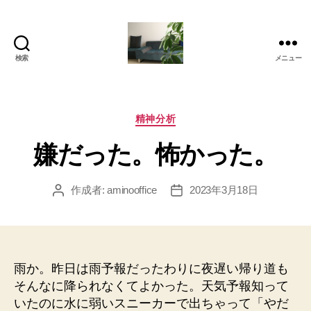
検索
メニュー
岡
本
亜
美
カ
精神分析
(お
テ
嫌だった。怖かった。
か
ゴ
も
リ
と
ー
作成者:
aminooffice
2023年3月18日
投
投
あ
稿
稿
み)
者
日
の
ブ
ロ
雨か。昨日は雨予報だったわりに夜遅い帰り道も
グ
そんなに降られなくてよかった。天気予報知って
いたのに水に弱いスニーカーで出ちゃって「やだ