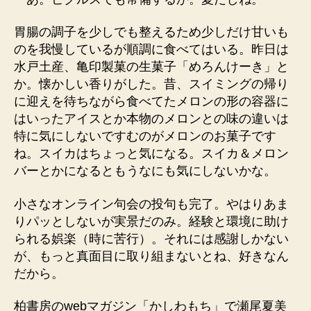
胃腸の調子を少しでも整えるため少しだけ甘いも
のを我慢しているが順調に食べてはいる。昨日は
水戸土産、亀印製菓の生菓子「めろんけーき」と
か。懐かしい香りがした。昔、スイミングの帰り
に迎えを待ちながら食べてたメロンの形の容器に
はいったアイスとか本物のメロンとの味の違いは
特に気にしないですむのがメロンのお菓子です
ね。スイカはちょっと気になる。スイカ＆メロン
バーとかになるともうなにも気にしないかな。
小さなオンライン句会の投句も完了。やはりあま
りパッとしないが実景だのみ。経験と環境に助け
られる娯楽（時に苦行）。それには感謝しかない
が、もっと真面目に取り組まないとね、好きなん
だから。
柏書房のwebマガジン「かしわもち」で瀬尾夏美