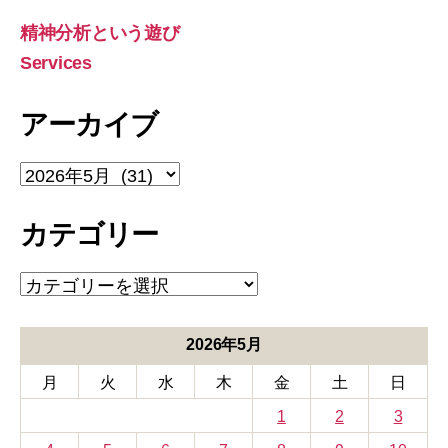
象:
精神分析という遊び
Services
アーカイブ
ア
ー
カ
カテゴリー
イ
ブ
カ
テ
ゴ
リ
2026年5月
ー
月
火
水
木
金
土
日
1
2
3