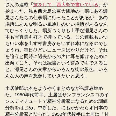
さんの連載『
旅をして、西大島で書いている
』が
始まった。私も西大島の巨大団地の一階にある瀬
尾さんたちの仕事場に行ったことがあるが、あの
場所にあんな明るい風通しのいい場所があるなん
てびっくりした。場所づくりも上手な瀬尾さんの
本も写真集も好きで持っている。この連載もいつ
もいい本を出す柏書房からいずれ本になるのでし
ょうね。毎日ひどいニュースばかりだけど、それ
を追うと同時に過去からの声に耳を傾けるために
出向くこと、それは読書という営みでもできるこ
と。瀬尾さんの文章からいろんな街の景色、いろ
んな人の声を想像していきたいと思う。
土居健郎の本をようやくまとめながら読み始め
た。1950年代前半、土居はサンフランシスコのイ
ンスティチュートで精神分析家になるための訓練
分析をはじめ、中断した。にもかかわらず日本の
精神分析家となった。1950年代後半に土居は「甘