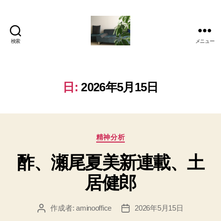
検索
メニュー
岡
本
亜
美
日:
2026年5月15日
(お
か
も
と
カ
あ
精神分析
テ
み)
酢、瀬尾夏美新連載、土
ゴ
の
リ
ブ
居健郎
ー
ロ
グ
作成者:
aminooffice
2026年5月15日
投
投
稿
稿