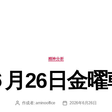
カ
精神分析
テ
ゴ
６月26日金曜
リ
ー
作成者:
aminooffice
2026年6月26日
投
投
稿
稿