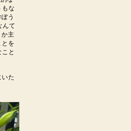
うもな
学ぼう
なんて
とか主
ことを
なこと
にいた