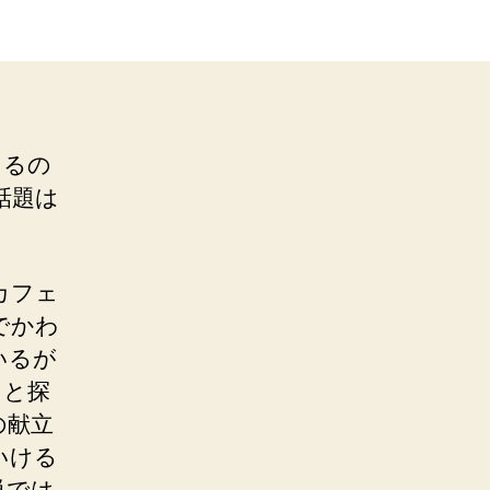
くるの
話題は
カフェ
でかわ
いるが
、と探
の献立
いける
単では