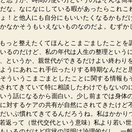
だな。なになにしている暇があったらこれこ
ょ！と他人にも自分にもいいたくなるかもだ
かなかそうもいえないものなのだよ。むずか
もっと整えたくてほんとこまごましたことを
いるのだけど、私の年代は人生の整理という
、というか、親世代ができるだけよい終わり
ようにあれこれ手伝ったりする時期なんだと
そういうこまごまとしたことに関する情報も
されてきていて特に相談したわけでもないの
いう話になるから面白い。少し前までは身体
に対するケアの共有が自然にされてきたけど
だいぶ慣れてきてるんだろうね。私はかかり
若返って（世代交代という意味）私より若い世
もいるのだけど症状の説明は論理的だし、一