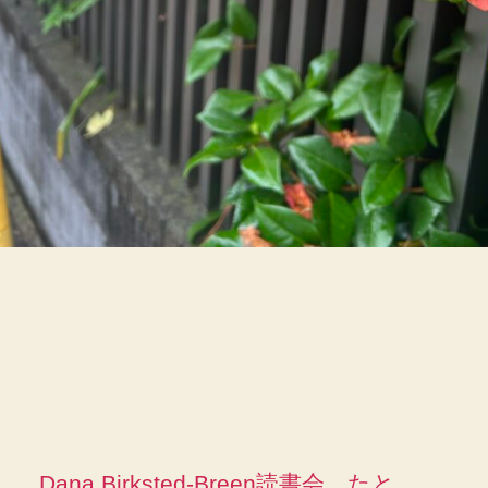
Dana Birksted-Breen読書会、たと