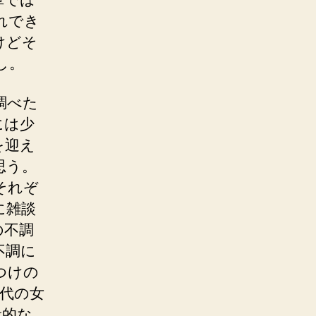
れでき
けどそ
し。
調べた
には少
を迎え
思う。
それぞ
に雑談
の不調
不調に
つけの
代の女
般的な