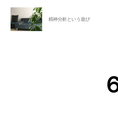
精神分析という遊び
岡
本
亜
美
(お
か
も
と
あ
み)
の
ブ
ロ
グ