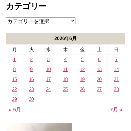
カテゴリー
イ
ブ
カ
テ
ゴ
リ
2026年6月
ー
月
火
水
木
金
土
日
1
2
3
4
5
6
7
8
9
10
11
12
13
14
15
16
17
18
19
20
21
22
23
24
25
26
27
28
29
30
« 5月
7月 »