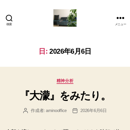
検索
メニュー
岡
本
亜
美
日:
2026年6月6日
(お
か
も
と
カ
あ
精神分析
テ
み)
『大濛』をみたり。
ゴ
の
リ
ブ
ー
ロ
作成者:
aminooffice
2026年6月6日
投
投
グ
稿
稿
者
日