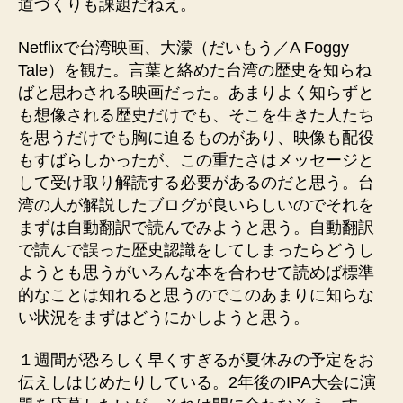
道づくりも課題だねえ。
Netflixで台湾映画、大濛（だいもう／A Foggy
Tale）を観た。言葉と絡めた台湾の歴史を知らね
ばと思わされる映画だった。あまりよく知らずと
も想像される歴史だけでも、そこを生きた人たち
を思うだけでも胸に迫るものがあり、映像も配役
もすばらしかったが、この重たさはメッセージと
して受け取り解読する必要があるのだと思う。台
湾の人が解説したブログが良いらしいのでそれを
まずは自動翻訳で読んでみようと思う。自動翻訳
で読んで誤った歴史認識をしてしまったらどうし
ようとも思うがいろんな本を合わせて読めば標準
的なことは知れると思うのでこのあまりに知らな
い状況をまずはどうにかしようと思う。
１週間が恐ろしく早くすぎるが夏休みの予定をお
伝えしはじめたりしている。2年後のIPA大会に演