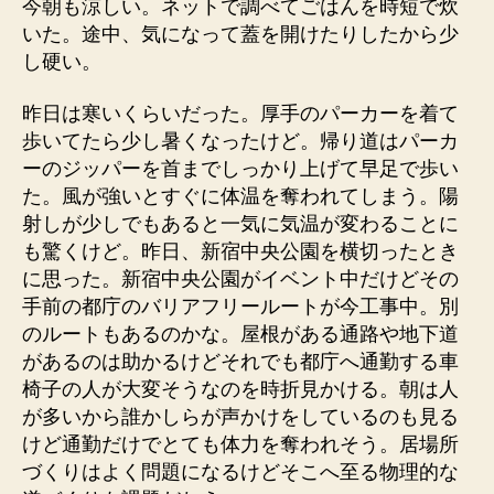
今朝も涼しい。ネットで調べてごはんを時短で炊
いた。途中、気になって蓋を開けたりしたから少
し硬い。
昨日は寒いくらいだった。厚手のパーカーを着て
歩いてたら少し暑くなったけど。帰り道はパーカ
ーのジッパーを首までしっかり上げて早足で歩い
た。風が強いとすぐに体温を奪われてしまう。陽
射しが少しでもあると一気に気温が変わることに
も驚くけど。昨日、新宿中央公園を横切ったとき
に思った。新宿中央公園がイベント中だけどその
手前の都庁のバリアフリールートが今工事中。別
のルートもあるのかな。屋根がある通路や地下道
があるのは助かるけどそれでも都庁へ通勤する車
椅子の人が大変そうなのを時折見かける。朝は人
が多いから誰かしらが声かけをしているのも見る
けど通勤だけでとても体力を奪われそう。居場所
づくりはよく問題になるけどそこへ至る物理的な