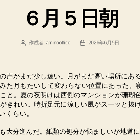
ゴ
６月５日朝
リ
ー
作成者:
aminooffice
2026年6月5日
投
投
稿
稿
者
日
の声がまだ少し遠い。月がまだ高い場所にあ
みた月もたいして変わらない位置にあった。
こと。夏の夜明けは西側のマンションが珊瑚
がきれい。時折足元に涼しい風がスーッと抜
いくらい。
も大分進んだ。紙類の処分が悩ましいが地道