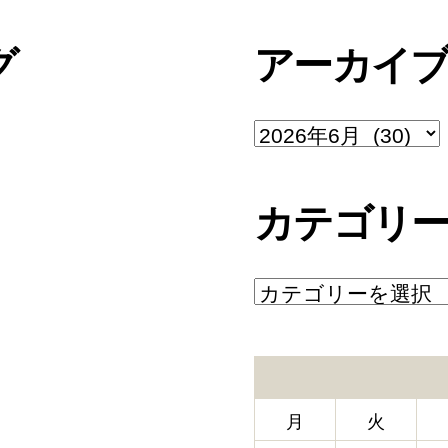
グ
アーカイ
ア
ー
カ
イ
カテゴリ
ブ
カ
テ
ゴ
リ
ー
月
火