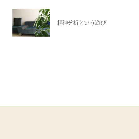
精神分析という遊び
岡
本
亜
美
(お
か
も
と
あ
み)
の
ブ
ロ
グ