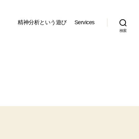
精神分析という遊び
Services
検索