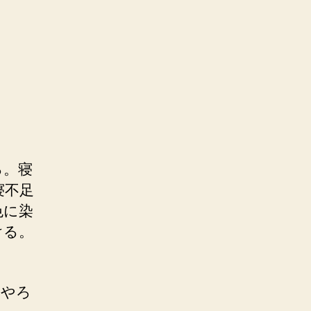
る。寝
寝不足
色に染
ける。
にやろ