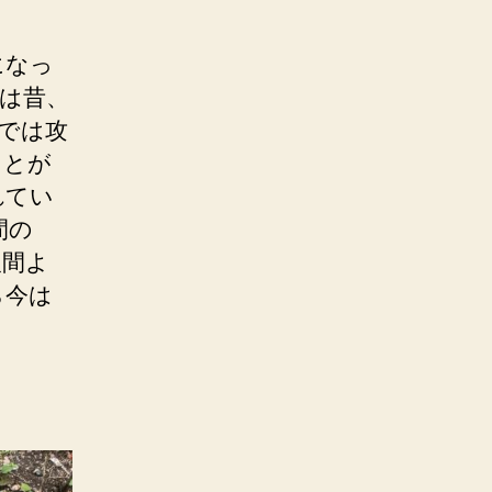
になっ
は昔、
では攻
ことが
れてい
間の
人間よ
ら今は