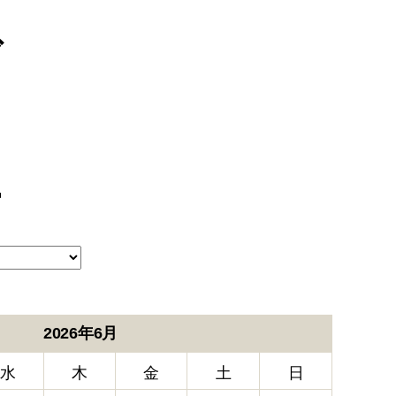
ブ
ー
2026年6月
水
木
金
土
日