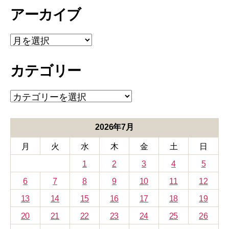
アーカイブ
ア
ー
カ
カテゴリー
イ
ブ
カ
テ
ゴ
リ
2026年7月
ー
月
火
水
木
金
土
日
1
2
3
4
5
6
7
8
9
10
11
12
13
14
15
16
17
18
19
20
21
22
23
24
25
26