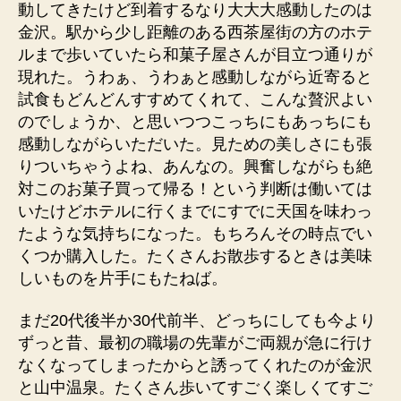
動してきたけど到着するなり大大大感動したのは
金沢。駅から少し距離のある西茶屋街の方のホテ
ルまで歩いていたら和菓子屋さんが目立つ通りが
現れた。うわぁ、うわぁと感動しながら近寄ると
試食もどんどんすすめてくれて、こんな贅沢よい
のでしょうか、と思いつつこっちにもあっちにも
感動しながらいただいた。見ための美しさにも張
りついちゃうよね、あんなの。興奮しながらも絶
対このお菓子買って帰る！という判断は働いては
いたけどホテルに行くまでにすでに天国を味わっ
たような気持ちになった。もちろんその時点でい
くつか購入した。たくさんお散歩するときは美味
しいものを片手にもたねば。
まだ20代後半か30代前半、どっちにしても今より
ずっと昔、最初の職場の先輩がご両親が急に行け
なくなってしまったからと誘ってくれたのが金沢
と山中温泉。たくさん歩いてすごく楽しくてすご