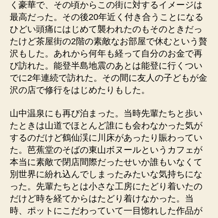
く豪華で、その頃からこの街に対するイメージは
最高だった。その後20年近く付き合うことになる
ひどい頭痛にはじめて襲われたのもそのときだっ
たけど茶屋街の2階の素敵なお部屋で休むという贅
沢もした。あれから何年も経って自分のお金で再
び訪れた。能登半島地震のあとは能登に行くつい
でに2年連続で訪れた。その間に友人の子どもが金
沢の店で修行をはじめたりもした。
山中温泉にも再び泊まった。当時先輩たちと歩い
たときは山道でほとんど誰にも会わなかった気が
するのだけど鶴仙渓に川床があったり賑わってい
た。芭蕉堂のそばの東山ボヌールというカフェが
本当に素敵で閉店間際だったせいか誰もいなくて
別世界に紛れ込んでしまったみたいな気持ちにな
った。先輩たちとは小さな工房にたどり着いたの
だけど時を経てからはたどり着けなかった。当
時、ポットにこだわっていて一目惚れした作品が