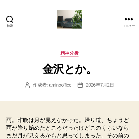
検索
メニュー
岡
本
亜
美
カ
精神分析
(お
テ
金沢とか。
か
ゴ
も
リ
と
ー
作成者:
aminooffice
2026年7月2日
投
投
あ
稿
稿
み)
者
日
の
ブ
ロ
雨。昨晩は月が見えなかった。帰り道、ちょうど
グ
雨が降り始めたところだったけどこのくらいなら
まだ月が見えるかもと思ってしまった。その前の