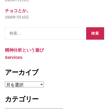
チョコとか。
2026年7月10日
検
索
対
象:
精神分析という遊び
Services
アーカイブ
ア
ー
カ
カテゴリー
イ
ブ