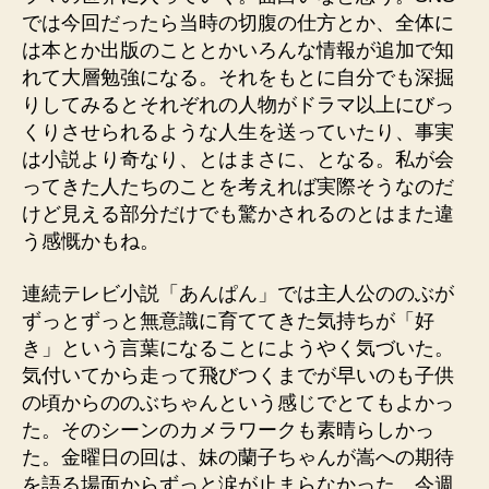
では今回だったら当時の切腹の仕方とか、全体に
は本とか出版のこととかいろんな情報が追加で知
れて大層勉強になる。それをもとに自分でも深掘
りしてみるとそれぞれの人物がドラマ以上にびっ
くりさせられるような人生を送っていたり、事実
は小説より奇なり、とはまさに、となる。私が会
ってきた人たちのことを考えれば実際そうなのだ
けど見える部分だけでも驚かされるのとはまた違
う感慨かもね。
連続テレビ小説「あんぱん」では主人公ののぶが
ずっとずっと無意識に育ててきた気持ちが「好
き」という言葉になることにようやく気づいた。
気付いてから走って飛びつくまでが早いのも子供
の頃からののぶちゃんという感じでとてもよかっ
た。そのシーンのカメラワークも素晴らしかっ
た。金曜日の回は、妹の蘭子ちゃんが嵩への期待
を語る場面からずっと涙が止まらなかった。今週