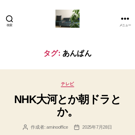
検索
メニュー
岡
本
亜
美
タグ:
あんぱん
(お
か
も
と
カ
あ
テレビ
テ
み)
NHK大河とか朝ドラと
ゴ
の
リ
ブ
か。
ー
ロ
グ
作成者:
aminooffice
2025年7月28日
投
投
稿
稿