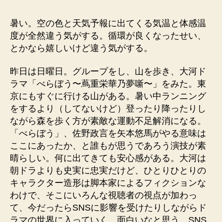
者
日
暑い。空の色と天気予報に出てくる気温と体感温
度が全然違う気がする。循環が良くなったせい、
とかなら嬉しいけど違う気がする。
昨日は日曜日。グループをし、山を歩き、大河ド
ラマ「べらぼう〜蔦重栄華乃夢噺〜」をみた。東
京にもすぐに行ける山がある。暑い中ランニング
をするより（してないけど）登ったり降ったりし
ながら森を歩く方が素敵な運動不足解消になる。
「べらぼう」、佐野政言を矢本悠馬がやる意味は
ここにあったか、と誰もが思うであろう演技が素
晴らしい。何に出てきても安心感がある。大河は
朝ドラよりも史実に忠実だけど、ひとりひとりの
キャラクター造形は脚本家によるフィクションな
わけで、そこにいろんな視聴者の視点が加わっ
て、今だったらSNSに影響を受けたりしながらド
ラマの世界に入っていく。面白いなと思う。SNS