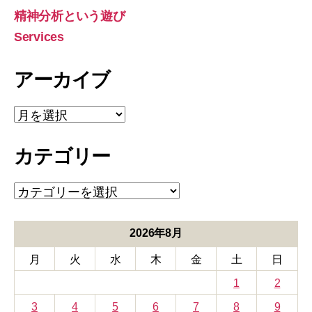
象:
精神分析という遊び
Services
アーカイブ
ア
ー
カ
カテゴリー
イ
ブ
カ
テ
ゴ
リ
2026年8月
ー
月
火
水
木
金
土
日
1
2
3
4
5
6
7
8
9