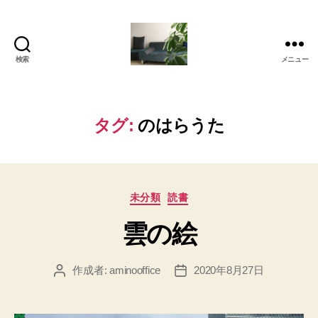
検索
メニュー
岡
本
亜
美
タグ:
のはらうた
(お
か
も
と
カ
あ
未分類
読書
テ
み)
雲の絵
ゴ
の
リ
ブ
ー
ロ
作成者:
aminooffice
2020年8月27日
投
投
グ
稿
稿
者
日