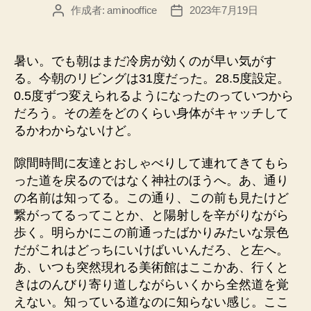
作成者:
aminooffice
2023年7月19日
投
投
稿
稿
者
日
暑い。でも朝はまだ冷房が効くのが早い気がす
る。今朝のリビングは31度だった。28.5度設定。
0.5度ずつ変えられるようになったのっていつから
だろう。その差をどのくらい身体がキャッチして
るかわからないけど。
隙間時間に友達とおしゃべりして連れてきてもら
った道を戻るのではなく神社のほうへ。あ、通り
の名前は知ってる。この通り、この前も見たけど
繋がってるってことか、と陽射しを辛がりながら
歩く。明らかにこの前通ったばかりみたいな景色
だがこれはどっちにいけばいいんだろ、と左へ。
あ、いつも突然現れる美術館はここかあ、行くと
きはのんびり寄り道しながらいくから全然道を覚
えない。知っている道なのに知らない感じ。ここ