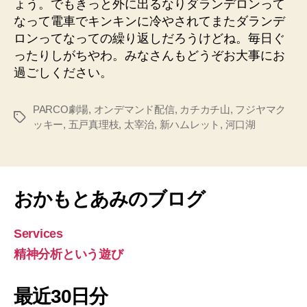
ょう。でもきっと外に出るなりダランデロンって
なって電車でキンキンに冷やされてまたダランデ
ロンってなっての繰り返しだろうけどね。毎日ぐ
ったりしがちやわ。みなさんもどうぞお大事にお
過ごしください。
PARCO劇場
,
オンデマンド配信
,
カチカチ山
,
フジヤマク
タ
ッキー
,
五戸真理枝
,
太宰治
,
新ハムレット
,
河口湖
グ
おかもとあみのブログ
Services
精神分析という遊び
最近30日分