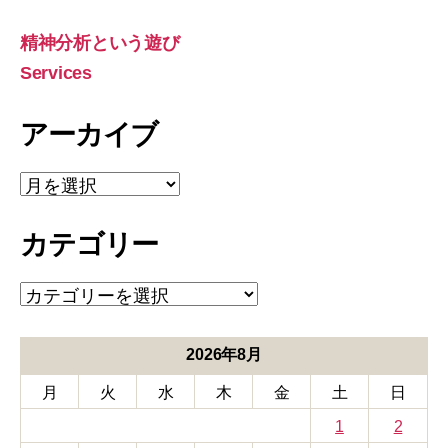
対
象:
精神分析という遊び
Services
アーカイブ
ア
ー
カ
カテゴリー
イ
ブ
カ
テ
ゴ
リ
2026年8月
ー
月
火
水
木
金
土
日
1
2