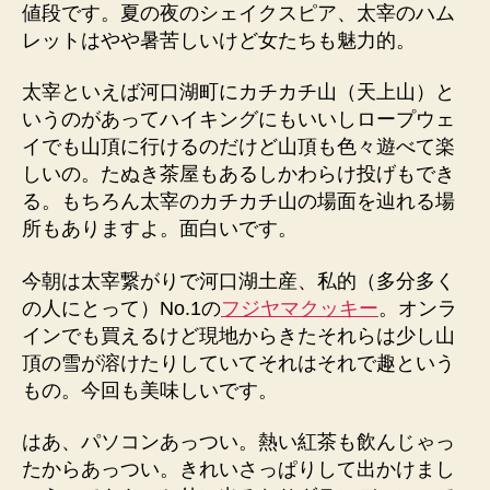
値段です。夏の夜のシェイクスピア、太宰のハム
レットはやや暑苦しいけど女たちも魅力的。
太宰といえば河口湖町にカチカチ山（天上山）と
いうのがあってハイキングにもいいしロープウェ
イでも山頂に行けるのだけど山頂も色々遊べて楽
しいの。たぬき茶屋もあるしかわらけ投げもでき
る。もちろん太宰のカチカチ山の場面を辿れる場
所もありますよ。面白いです。
今朝は太宰繋がりで河口湖土産、私的（多分多く
の人にとって）No.1の
フジヤマクッキー
。オンラ
インでも買えるけど現地からきたそれらは少し山
頂の雪が溶けたりしていてそれはそれで趣という
もの。今回も美味しいです。
はあ、パソコンあっつい。熱い紅茶も飲んじゃっ
たからあっつい。きれいさっぱりして出かけまし