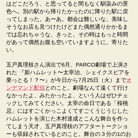
はどこだろう、と思ってると間もなく馴染みの景
色へ。別の駅から帰りたかったのに降りた駅に戻
ってしまった。あーあ。都会は難しいな。美味し
そうなお店も見つけたけどまた偶然通りかかるま
では忘れちゃうな、きっと。その時はもっと時間
があって偶然お腹も空いていますように。寄りた
い。
五戸真理枝さん演出で6月、PARCO劇場で上演さ
れた 『新ハムレット〜太宰治、シェイクスピアを
乗っとる！？〜』が今日から7月25日（火）まで
オ
ンデマンド配信
とのこと。劇場なんて遠くて行け
なかったよ、みたかったよ、という人はぜひチェ
ックしてみてください。太宰の命日である「桜桃
忌」にはすごくかっこよくてすごくうじうじした
ハムレットを演じた木村達成とこんな舞台を作っ
てしまう天才、五戸真理枝のアフタートークショ
ーも収録されているとのこと。舞台の３分の1のお