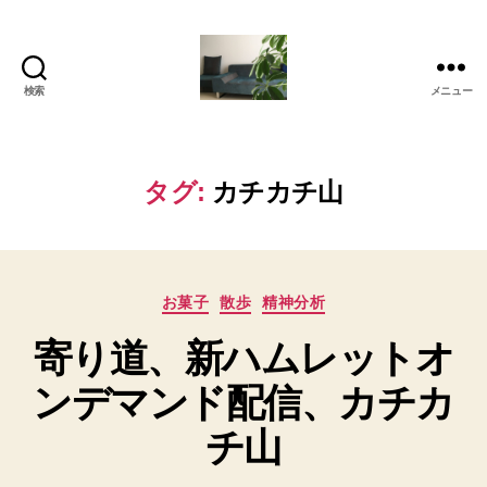
検索
メニュー
岡
本
亜
美
タグ:
カチカチ山
(お
か
も
と
カ
あ
お菓子
散歩
精神分析
テ
み)
寄り道、新ハムレットオ
ゴ
の
リ
ブ
ンデマンド配信、カチカ
ー
ロ
グ
チ山