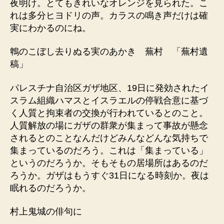
夜明け。とてもきれいなオレンジを見られた。こ
れは多分ヒヨドリの声。カラスの鳴き声だけは確
実にわかるのにね。
鵯のこぼし去りぬる実のあかき 蕪村 「蕪村遺
稿」
パレスチナ自治区ガザ地区、19日に発効されたイ
スラム組織ハマスとイスラエルの停戦合意に基づ
く人質と拘束者の交換が行われているとのこと。
人質解放の場にガザの群衆が集まって事故が懸念
されるとのことなんだけどみんなどんな気持ちで
集まっているのだろう。これは「集まっている」
というのだろうか。そもそもの居場所はあるのだ
ろうか。ガザはもうすぐ31日になる時刻か。夜は
眠れるのだろうか。
村上鬼城の俳句に