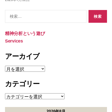
検
索
対
象:
精神分析という遊び
Services
アーカイブ
ア
ー
カ
カテゴリー
イ
ブ
カ
テ
ゴ
リ
2026年8月