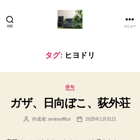
検索
メニュー
岡
本
亜
美
タグ:
ヒヨドリ
(お
か
も
と
カ
あ
俳句
テ
み)
ガザ、日向ぼこ、荻外荘
ゴ
の
リ
ブ
ー
ロ
作成者:
aminooffice
2025年1月31日
投
投
グ
稿
稿
者
日