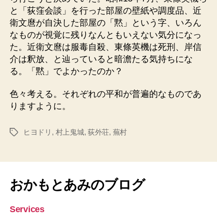
と「荻窪会談」を行った部屋の壁紙や調度品、近
衛文麿が自決した部屋の「黙」という字、いろん
なものが視覚に残りなんともいえない気分になっ
た。近衛文麿は服毒自殺、東條英機は死刑、岸信
介は釈放、と辿っていると暗澹たる気持ちにな
る。「黙」でよかったのか？
色々考える。それぞれの平和が普遍的なものであ
りますように。
ヒヨドリ
,
村上鬼城
,
荻外荘
,
蕪村
タ
グ
おかもとあみのブログ
Services