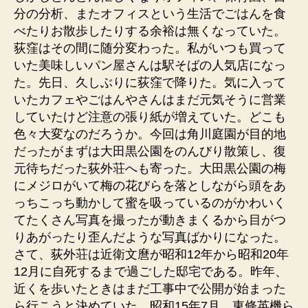
分の分析、またオフィスという生活でごはんを食
べたりお散歩したりする余裕は無くなっていた。
荻窪はその間に随分変わった。私がいつも買って
いた美味しいパン屋さんは駅そばの人気店になっ
た。先日、久しぶりに荻窪で降りた。気に入って
いたカフェやごはんやさんはまだ元気そうに営業
していたけど注意の張り紙が増えていた。どこも
色々大変なのだろうか。今回は角川庭園が目的地
だったがまずは大田黒公園をのんびり散策し、復
元待ちだった荻外荘へも寄った。大田黒公園の梅
にメジロがいて梅の花びらを落としながら頭をあ
っちこっち動かして蜜を吸っているのがかわいく
てたくさん写真を撮ったが動きまくるから目がつ
りあがったり歪んだような写真ばかりになった。
さて、荻外荘は近衛文麿が昭和12年から昭和20年
12月に自死するまで過ごした邸宅である。昨年、
近くを歩いたときはまだ工事中で公開が始まった
ら行こうと決めていた。昭和15年7月、東條英機ら