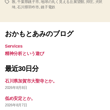
敦
,
千葉県銚子市
,
地球の丸く見える丘展望館
,
抑圧
,
犬吠
タ
埼
,
石川県羽咋市
,
銚子電鉄
グ
おかもとあみのブログ
Services
精神分析という遊び
最近30日分
石川県加賀市大聖寺とか。
2026年8月8日
低め安定とか。
2026年8月7日