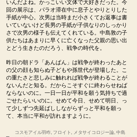
いんだよね。かっこいい文体で大好きだった。今
回の展示は、パラオ滞在中に息子とやりとりした
手紙が中心。次男は当時まだ小さくてお返事は書
いていないけど長男の手紙が子供なりのしっかり
さで次男の様子も伝えてくれている。中島敦の子
供たちはあまりに早くに亡くなった父親の思い出
とどう生きたのだろう、戦争の時代を。
昨日の朝ドラ「あんぱん」は戦争が終わったあと
の父の顔も知らぬ子どもや孫世代が登場した。こ
の重たさと悲しみに触れれば戦争が終わることが
ないんだと知る。だからこそすぐに終わらせねば
ならないのに。一日一日が平和を願う気持ちで過
ごせたらいいのに。せめて今日、せめて明日、っ
て少しずつ先延ばししながらずっと平和を願っ
て、本当に平和が訪れますように。
コスモアイル羽咋
,
フロイト
,
メタサイコロジー論
,
中島