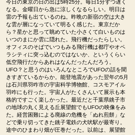
今日の東京の日の出は5時25分。毎日1分ずつ遅く
なる。金曜日から急に涼しくなるらしい。明日は
雷の予報も出ているのね。昨晩の新宿の空は大き
な雲が層になっていて明るく感じた。東京だか
ら？星かと思って眺めていた小さくて白いものは
いつのまにか雲に隠れた。飛行機だったらしい。
オフィスのそばでいつもみる飛行機は都庁やオペ
ラシティに突っ込むのではないか、というくらい
低空飛行だからあれはなんだったんだろう。
UFO？と思うのはいろんなところでUFOの話を聞
きすぎているからか。能登地震があった翌年の5月
は石川県羽咋市の宇宙科学博物館、コスモアイル
羽咋にも行った。宇宙人がたくさんいて展示も本
格的ですごく楽しかった。最近だと千葉県銚子市
の地球の丸く見える丘展望館でもUFOの映像をみ
た。経営困難による廃線の危機を「ぬれ煎餅」な
どで乗り切ってきた銚子電鉄の犬吠駅が最寄り。
途中のひまわり畑が圧巻だった。以前は、展望館