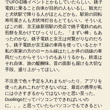
でUFO召喚イベントとかもしていたらしい。銚子
電鉄に乗ること自体が目的の人もいるし、観光だ
と犬吠駅で降りる人がほとんどかも。駅前の回転
寿司屋さんも犬吠埼灯台もとてもいい。そういえ
ばこの前、京王線新宿駅の売店で銚子電鉄のぬれ
煎餅を見かけてびっくりした。「まずい棒」もあ
ったのかな。銚子電鉄と京王は何繋がりなのだろ
う。銚子電鉄が京王線の車両を使っているとか？
私の実家の方のローカル線はたしか井の頭線の車
両だったからそういうのもありうるかも。鉄道は
それ自体、旅の醍醐味。昔の面影も届ける大切な
手段。盛り上がってほしい。
不注意で色々予定を入れまちがったり、アプリを
使ったあれこれができないのは、最近の携帯が私
には小さすぎるからではないかと思い至った。
Duolingoだってパソコンでできればいいの
に。。。と思っていたらパソコンでもできるとい