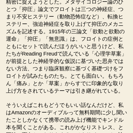
精密に捉えようとした。メタサイコロジー論のひ
とつ「抑圧」論文でフロイトは三つの神経症、つ
まり不安ヒステリー（動物恐怖症など）、転換ヒ
ステリー、強迫神経症を取り上げて抑圧のメカニ
ズムを記述する。1915年の三論文「欲動と欲動の
運命」「抑圧」「無意識」は、フロイトの症例と
ともにセットで読んだほうがいいと思うけど、私
たちがReading Freudで読んでいる「心理学草案」
が前提とした神経学的な仮説に基づいた思弁では
ない方法、つまり臨床観察に基づく基礎づけをフ
ロイトが試みたものたち。とても面白い。もちろ
ん「痛み」とか「草案」からすでに印象的な取り
上げ方をされているテーマは引き継がれている。
そういえばこれもどうでもいい話なんだけど、私
はAmazonのオーディブルって無料期間に少し聞い
たことしかなくて携帯の読み上げ機能でキンドル
本を聞くことがある。これがかなりストレス、と