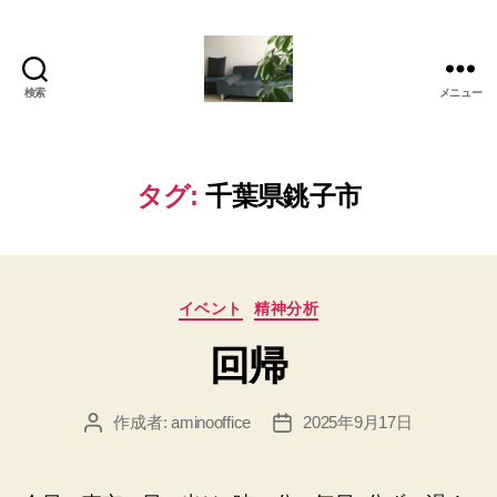
検索
メニュー
岡
本
亜
美
タグ:
千葉県銚子市
(お
か
も
と
カ
あ
イベント
精神分析
テ
み)
回帰
ゴ
の
リ
ブ
ー
ロ
作成者:
aminooffice
2025年9月17日
投
投
グ
稿
稿
者
日