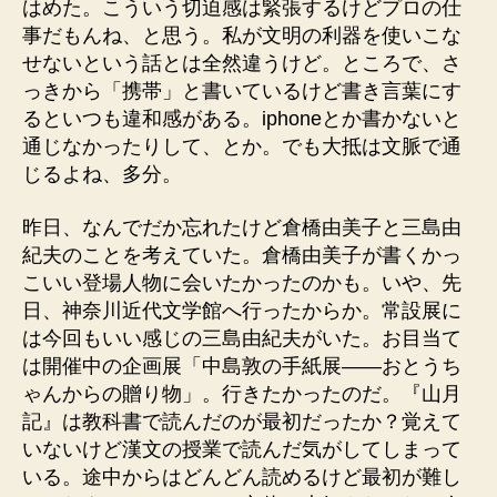
はめた。こういう切迫感は緊張するけどプロの仕
事だもんね、と思う。私が文明の利器を使いこな
せないという話とは全然違うけど。ところで、さ
っきから「携帯」と書いているけど書き言葉にす
るといつも違和感がある。iphoneとか書かないと
通じなかったりして、とか。でも大抵は文脈で通
じるよね、多分。
昨日、なんでだか忘れたけど倉橋由美子と三島由
紀夫のことを考えていた。倉橋由美子が書くかっ
こいい登場人物に会いたかったのかも。いや、先
日、神奈川近代文学館へ行ったからか。常設展に
は今回もいい感じの三島由紀夫がいた。お目当て
は開催中の企画展「中島敦の手紙展――おとうち
ゃんからの贈り物」。行きたかったのだ。『山月
記』は教科書で読んだのが最初だったか？覚えて
いないけど漢文の授業で読んだ気がしてしまって
いる。途中からはどんどん読めるけど最初が難し