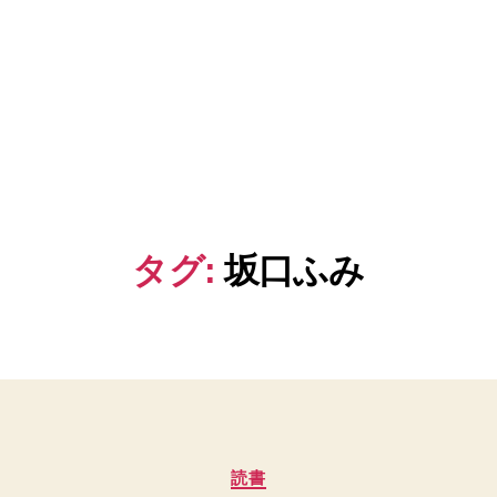
タグ:
坂口ふみ
カ
読書
テ