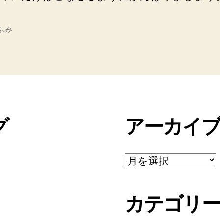
ふみ
グ
アーカイ
ア
ー
カ
イ
カテゴリ
ブ