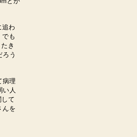
omとか
に追わ
。でも
ったき
だろう
て病理
弱い人
関して
さんを
。