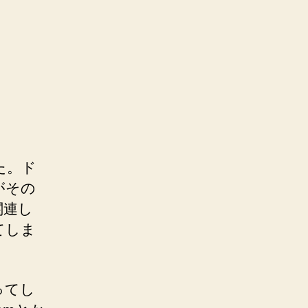
た。ド
がその
関連し
てしま
ってし