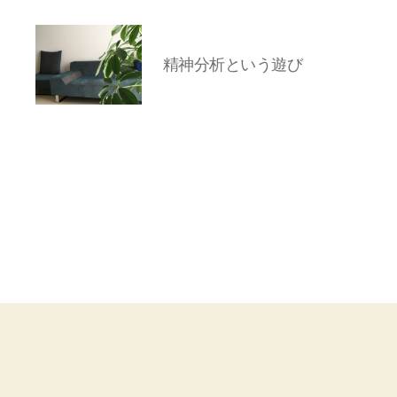
精神分析という遊び
岡
本
亜
美
(お
か
も
と
あ
み)
の
ブ
ロ
グ