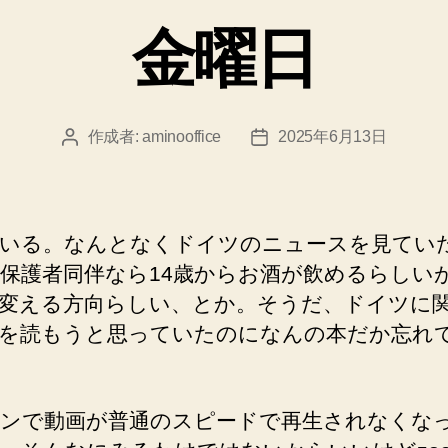
ゴ
金曜日
リ
ー
作成者:
aminooffice
2025年6月13日
投
投
稿
稿
者
日
いる。なんとなくドイツのニュースを見てい
保護者同伴なら14歳からお酒が飲めるらしい
変える方向らしい、とか。そうだ、ドイツに
を読もうと思っていたのになんの本だか忘れ
ンで動画が普通のスピードで再生されなくな