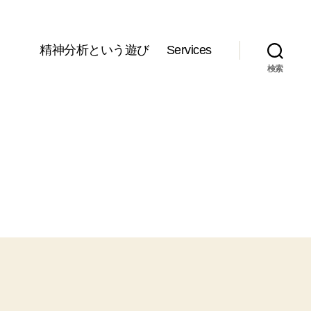
精神分析という遊び
Services
検索