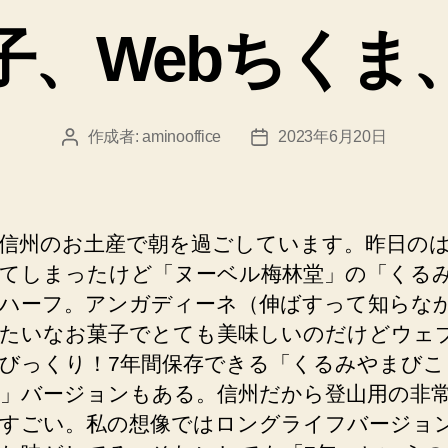
ゴ
子、Webちくま
リ
ー
作成者:
aminooffice
2023年6月20日
投
投
稿
稿
者
日
信州のお土産で朝を過ごしています。昨日のはn
てしまったけど「ヌーベル梅林堂」の「くる
ハーフ。アンガディーネ（伸ばすって知らな
たいなお菓子でとても美味しいのだけどウェ
びっくり！7年間保存できる「くるみやまびこ
」バージョンもある。信州だから登山用の非
すごい。私の想像ではロングライフバージョ