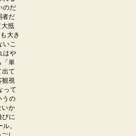
いのだ
弱者だ
（大抵
面も大き
ないこ
れはや
も「単
て出て
客観視
なって
いうの
ないか
遊びに
ール。
過ごし