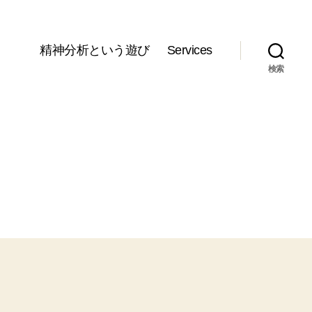
精神分析という遊び
Services
検索