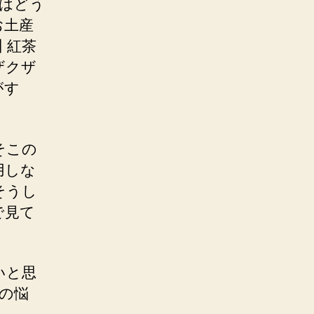
はどう
お土産
州 紅茶
ザクザ
がす
そこの
用しな
そうし
で見て
いと思
の悩