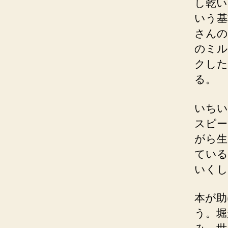
し乾い
いう基
さんのS
のミル
クした
る。
いちい
スピー
がら生
ている
いくし
本が助
う。堀