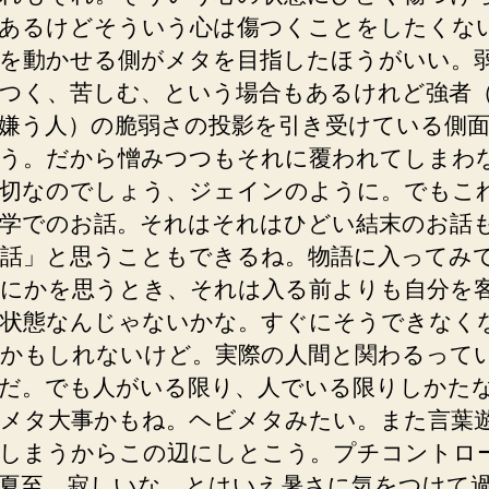
あるけどそういう心は傷つくことをしたくな
を動かせる側がメタを目指したほうがいい。
つく、苦しむ、という場合もあるけれど強者
嫌う人）の脆弱さの投影を引き受けている側
う。だから憎みつつもそれに覆われてしまわ
切なのでしょう、ジェインのように。でもこ
学でのお話。それはそれはひどい結末のお話
話」と思うこともできるね。物語に入ってみ
にかを思うとき、それは入る前よりも自分を
状態なんじゃないかな。すぐにそうできなく
かもしれないけど。実際の人間と関わるって
だ。でも人がいる限り、人でいる限りしかた
メタ大事かもね。ヘビメタみたい。また言葉
しまうからこの辺にしとこう。プチコントロ
夏至。寂しいな。とはいえ暑さに気をつけて