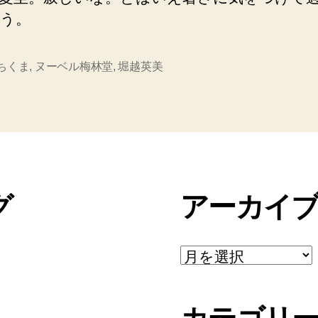
う。
bちくま
,
ヌーベル梅林堂
,
堀越英美
グ
アーカイ
ア
ー
カ
イ
ブ