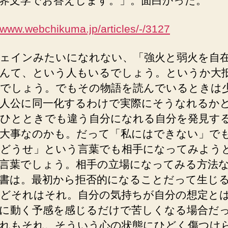
界文学でお答えします。」。面白かった。
//www.webchikuma.jp/articles/-/3127
ェインみたいになれない、「強火と弱火を自
んて、という人もいるでしょう。というか大
でしょう。でもその物語を読んでいるときは
人公に同一化するわけで実際にそうなれるか
ひとときでも違う自分になれる自分を発見す
大事なのかも。だって「私にはできない」で
どうせ」という言葉でも相手になってみよう
言葉でしょう。相手の立場になってみる方法
書は。最初から拒否的になることだって生じ
どそれはそれ。自分の気持ちが自分の想定と
に動く予感を感じるだけで苦しくなる場合だ
れもそれ。そういう心の状態にひどく傷つけ