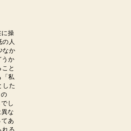
在に操
抵の人
少なか
どうか
ること
も「私
とした
なの
るでし
は異な
ってあ
られる