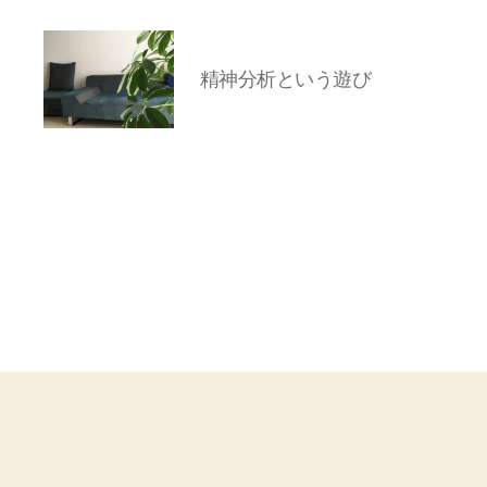
精神分析という遊び
岡
本
亜
美
(お
か
も
と
あ
み)
の
ブ
ロ
グ