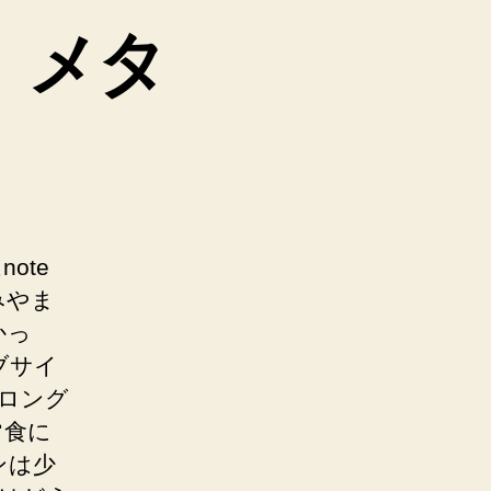
、メタ
ote
みやま
かっ
ブサイ
ロング
常食に
ンは少