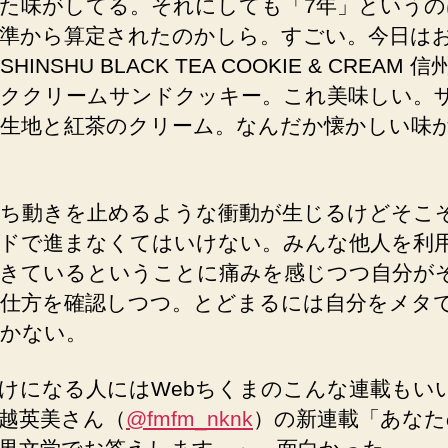
た味がしてる。それにしても「7年」というの
準から算定されたのかしら。すごい。今日は
HINSHU BLACK TEA COOKIE & CREAM 信
ククリームサンドクッキー。これ美味しい。
生地と紅茶のクリーム。なんだか懐かしい味
ち動きを止めるような衝動が生じるけどそこ
ドで進まなくてはいけない。みんな他人を利
きているということに痛みを感じつつ自分が
仕方を確認しつつ。とどまるには自分をメタ
かない。
けになる人にはWebちくまのこんな連載もい
越英美さん（
@fmfm_nknk
）の新連載「あなた