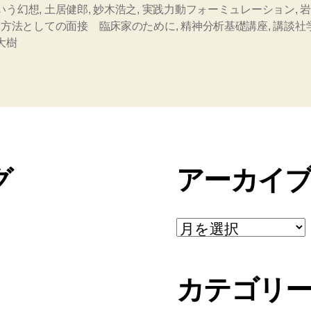
いう幻想
,
土居健郎
,
妙木浩之
,
実践力動フォーミュレーション
,
,
方法としての面接 臨床家のために
,
精神分析基礎講座
,
講談社
大樹
グ
アーカイ
ア
ー
カ
イ
カテゴリ
ブ