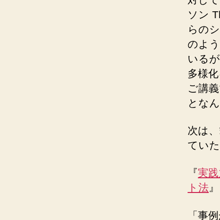
ソン 
らのシ
のよう
いるが
多様化
ご講義
となん
次は、
ていた
『
実践
ト法
』
「事例