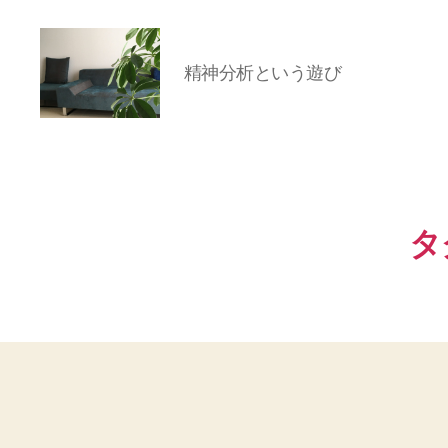
精神分析という遊び
岡
本
亜
美
(お
タ
か
も
と
あ
み)
の
ブ
ロ
グ