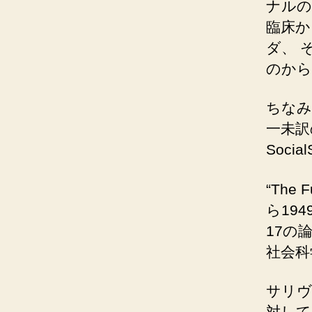
ナルの
臨床か
ダ、 
のから
ちなみ
一未訳の著
Soci
“The F
ら19
17の
社会科
サリヴ
対して