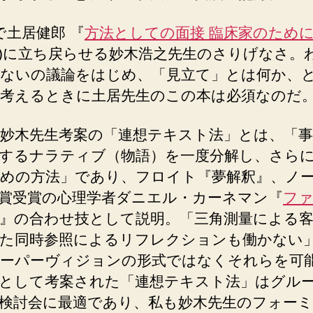
で土居健郎 『
方法としての面接 臨床家のため
)に立ち戻らせる妙木浩之先生のさりげなさ。
ないの議論をはじめ、「見立て」とは何か、
考えるときに土居先生のこの本は必須なのだ
妙木先生考案の「連想テキスト法」とは、「事
するナラティブ（物語）を一度分解し、さら
めの方法」であり、フロイト『夢解釈』、ノ
賞受賞の心理学者ダニエル・カーネマン『
ファ
』の合わせ技として説明。「三角測量による
た同時参照によるリフレクションも働かない
ーパーヴィジョンの形式ではなくそれらを可
として考案された「連想テキスト法」はグル
検討会に最適であり、私も妙木先生のフォー