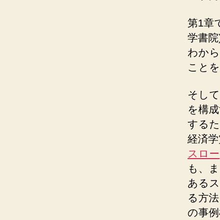
第1章
学書院
わから
ことを
そして
を構成
するた
経済学
スロー
も、ま
あるス
る方法
の事例