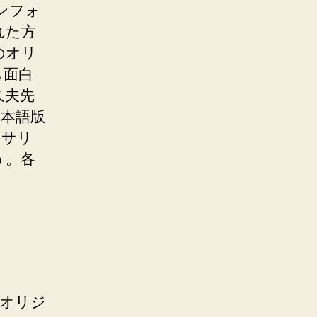
ンフォ
れた方
）のオリ
も面白
久夫先
本語版
るサリ
う。各
。
版オリジ