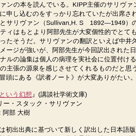
ァンの本を読んでいる。KIPP主催のサリヴァ
に申し込むのをすっかり忘れていたが出席さ
サリヴァン（Sullivan,H. S 1892―1949
ティはもとより阿部先生が大変個性的でとて
ったそうだ。サリヴァンの翻訳といえば中井
メージが強いが、阿部先生が今回訳出された日
ナルの論集は個人の病理を実社会に位置付け
の主張の源泉を感じさせてくれるものだと思
冒頭にある《訳者ノート》が大変ありがたい
という幻想
』(講談社学術文庫)
ハリー・スタック・サリヴァン
 阿部 大樹
は初出出典に基づいて新しく訳出した日本語