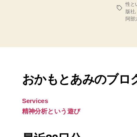
性と
タ
版社
グ
阿部
おかもとあみのブロ
Services
精神分析という遊び