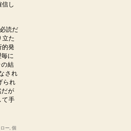
確信し
必読だ
り立た
析的発
理毎に
その結
なされ
げられ
然だが
して手
スロー
,
個