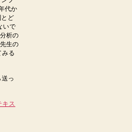
0年代か
判とど
ないで
分析の
先生の
てみる
ら送っ
テキス