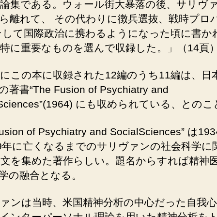
論集である。ウォール街大暴落の後、サリヴ
ら離れて、 その代わりに徴兵選抜、戦時プロ
そして国際政治に携わるようになった頃に書か
特に重要なものを選んで収録した。」（14頁
にこの本に収録された12編のうち11編は、日
書“The Fusion of Psychiatry and
alSciences”(1964) にも収められている、との
usion of Psychiatry and SocialSciences” は1
49年に亡くなるまでのサリヴァンの社会科学に
論文を集めた著作らしい。題名からすれば精神
学の融合となる。
ァンは当時、米国精神分析の中心だった自我心
インターパーソナル理論を用いた精神分析を