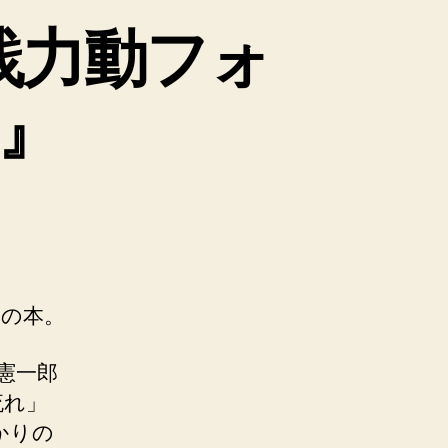
践力動フォ
』
連の本。
憲一郎
流れ」
かりの