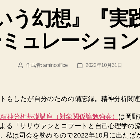
ゴ
いう幻想』『実
リ
ー
ーミュレーション
作成者:
aminooffice
2022年10月31日
投
投
稿
稿
者
日
トもしたが自分のための備忘録。精神分析関
の
精神分析基礎講座（対象関係論勉強会）
は岡野
よる「サリヴァンとコフートと自己心理学の
。私は司会を務めるので2022年10月に出たば