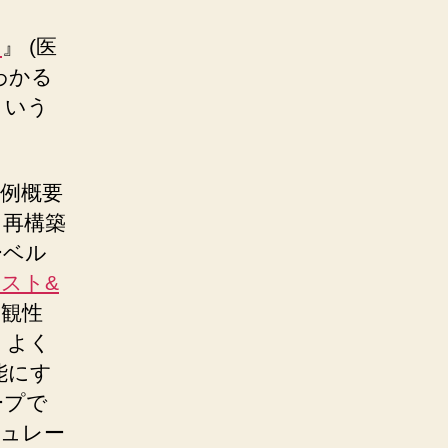
に
』 (医
わかる
という
。
例概要
に再構築
ーベル
スト&
客観性
」よく
能にす
ープで
ミュレー