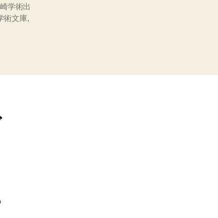
岩崎学術出
学術文庫
,
ブ
ー