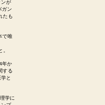
ァンが
パガン
れたも
）
本で唯
こと。
934年か
関する
医学と
理学に
トンプ