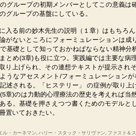
のグループの初期メンバーとしてこの意義は
のグループの基盤にしている。
に入る前の妙木先生の説明（１章）はもちろん
論がないところにフォーミュレーションは成
で基礎として知っておかねばならない精神分
まとめ(3章)も役に立つ。実践編では主要な病
取り上げられ、その連想テキストが提示され
ようなアセスメント/フォーミュレーションが
記述される。「ヒステリー」 の症例が取り上
(5章)のは力動的心理療法の歴史を考えれば当
ある。基礎を押さえつつ書くためのモデルと
冊置いておきたい。
エル・カーネマン
,
ハリー・スタック・サリヴァン
,
ファスト＆