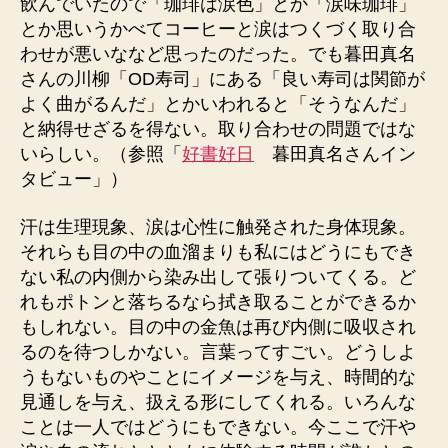
飲んでいたので「珈琲は涙色」とか「涙味珈琲」
とか思いうかべてコーヒーと涙はつくづく取り合
わせが悪いななど思ったのだった。でも暮田真名
さんの川柳「OD寿司」にある「良い寿司は関節が
よく曲がるんだ」とかいわれると「そうなんだ」
と納得せざるを得ない。取り合わせの問題ではな
いらしい。（参照「
好書好日
暮田真名さんイン
タビュー」）
汗は生理現象、涙は心性に触発された身体現象。
それらも目の中の血溜まりも私にはどうにもでき
ない私の内側から染み出して張りついてくる。ど
れもポトンと落ちるなら拭き取ることができるか
もしれない。目の中の金魚は再び内側に吸収され
るのを待つしかない。言葉ってすごい。どうしよ
うもないものやことにイメージを与え、時間的な
見通しを与え、扱える形にしてくれる。いろんな
ことは一人ではどうにもできない。今ここで汗や