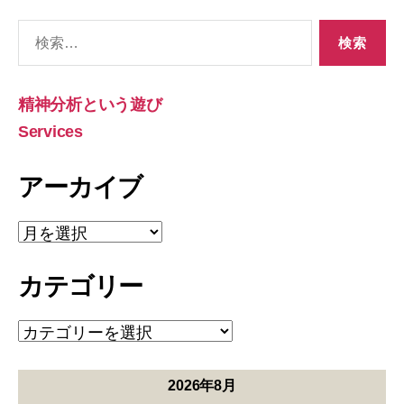
検
索
対
象:
精神分析という遊び
Services
アーカイブ
ア
ー
カ
カテゴリー
イ
ブ
カ
テ
ゴ
リ
2026年8月
ー