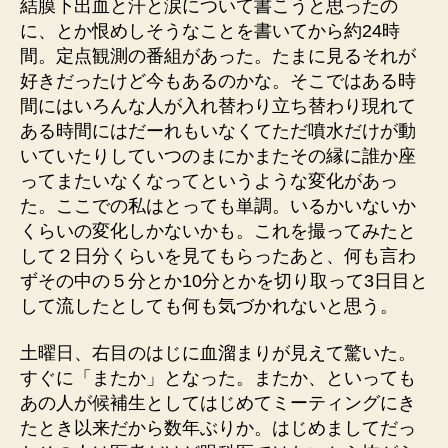
結膜下出血と汗と涙について書こうと思ったの
に、とか恨めしそうなことを書いてから約24時
間。定点観測の番組があった。たまに見るそれが
好きだったけど今もあるのかな。そこではある時
間にはいろんな人が入れ替わり立ち替わり現れて
ある時間にはだーれもいなくてただ噴水だけが動
いていたりしていつのまにかまたその縁に誰か座
ってまたいなくなってというような変化があっ
た。ここでの私はとっても単調。いるかいないか
くらいの変化しかないかも。これを撮ってみたと
して２日分くらいを見てもらったあと、何も言わ
ずその中の５分とか10分とかを切り取って3日目と
して流したとしても何も気づかれないと思う。
土曜日、右目のはじに血溜まりが見えて驚いた。
すぐに「またか」となった。またか、といっても
あの人が候補生としてはじめてミーティングにき
たとき以来だから数年ぶりか。はじめましてだっ