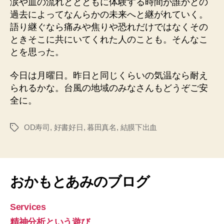
涙や血の流れととともに体験する時間が誰かとの
過去によってなんらかの未来へと継がれていく。
語り継ぐなら痛みや焦りや恐れだけではなくその
ときそこに共にいてくれた人のことも。そんなこ
とを思った。
今日は月曜日。昨日と同じくらいの気温なら耐え
られるかな。台風の地域のみなさんもどうぞご安
全に。
OD寿司
,
好書好日
,
暮田真名
,
結膜下出血
タ
グ
おかもとあみのブログ
Services
精神分析という遊び