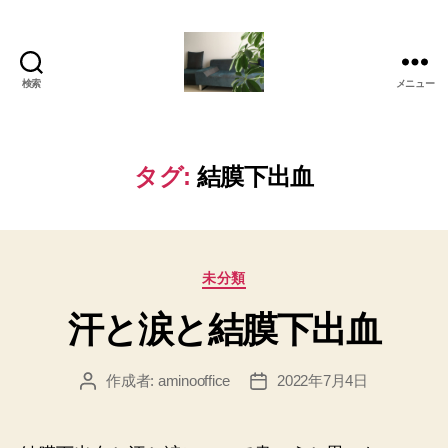
検索
メニュー
岡
本
亜
美
タグ:
結膜下出血
(お
か
も
と
カ
あ
未分類
テ
み)
汗と涙と結膜下出血
ゴ
の
リ
ブ
ー
ロ
作成者:
aminooffice
2022年7月4日
投
投
グ
稿
稿
者
日