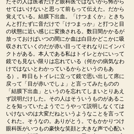
たその人は医者だけど眼科医ではないから怖がら
せてはいけないと思って前もって伝えた。だから
覚えている。結膜下出血。「けつまくか」ときち
んと打たずに音だけで「けつまっか」と打つと目
の状態に近い感じに変換される。数日間かかるが
放っておけばいつの間にか血は白目かどこかに吸
収されていくのだが赤い目ってそれなりにインパ
クトがある。本人である私はトイレとかにいって
鏡でも見ない限りは忘れている（何かの病気なわ
けではないとわかっているからというのもあ
る）。昨日もトイレに立って鏡で思い出して席に
戻って「目が赤いでしょ」と言ってみたものの
「結膜下出血」というのを忘れてしまいとりあえ
ず説明だけした。その人はそういうものがあるこ
とを知っていたようでこうやって説明しなくては
いけないのは大変だねというようなことを言って
くれた。そうなの。ありがとう。でもかかりつけ
眼科医がいつもの豪快な笑顔と大きな声で心配い