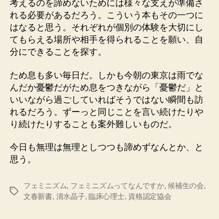
考えるのを諦めないためには様々な支えが準備さ
れる必要があるだろう。こういう本もその一つに
はなると思う。それぞれが個別の体験を大切にし
てもらえる場所や相手を得られることを願い、自
分にできることを探す。
ため息も多い毎日だ。しかも今朝の東京は雨でな
んだか憂鬱だがため息をつきながら「憂鬱だ」と
いいながら過ごしていればそうではない瞬間も訪
れるだろう。ずーっと同じことを言い続けたりや
り続けたりすることも案外難しいものだ。
今日も無理は無理としつつも諦めずなんとか、と
思う。
フェミニズム
,
フェミニズムってなんですか
,
候補生の会
,
タ
文春新書
,
清水晶子
,
臨床心理士
,
資格認定協会
グ