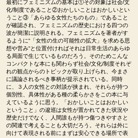
最初にフェミニズムの基本は①その対象は社会/文
化/制度であること②おかしいことはおかしいとい
うこと③「あらゆる女性たちのもの」であること
が確認され、フェミニズムの歴史における四つの
波が簡潔に説明される。フェミニズムを著者がす
るように”「女性の生の可能性の拡大」を求める思
想や営み”と位置付ければそれは日常生活のあらゆ
る局面で生じているものだろう。そのためこんな
コンパクトな本にも関わらず
社会/文化/制度それぞ
れの観点からのトピックが取り上げられ、今まさ
に議論されるべき事柄が提示されている。同時
に、３人の女性との対談が挟まれ、それらが持つ
個別性、具体性がある種の柔らかさをこの本に与
えているように思う。「おかしいことはおかしい
ということ」の逡巡は女性が置かれてきた状況や
歴史だけでなく、人間誰もが持つ傷つきやすさと
の関連で考えることも大切だろう。それらは外に
向けて表現される前にまずは安心できる場所で表