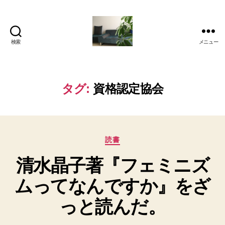
検索
メニュー
岡
本
亜
美
タグ:
資格認定協会
(お
か
も
と
カ
あ
読書
テ
み)
清水晶子著『フェミニズ
ゴ
の
リ
ブ
ムってなんですか』をざ
ー
ロ
グ
っと読んだ。