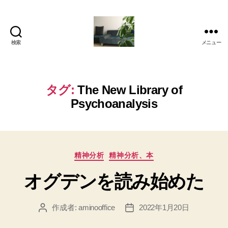
検索
メニュー
岡
本
亜
美
タグ:
The New Library of
(お
Psychoanalysis
か
も
と
あ
み)
カ
精神分析
精神分析、本
の
テ
ブ
オグデンを読み始めた
ゴ
ロ
リ
グ
ー
作成者:
aminooffice
2022年1月20日
投
投
稿
稿