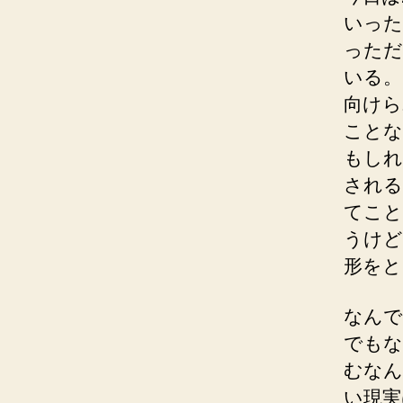
いった
っただ
いる。
向けら
ことな
もしれ
される
てこと
うけど
形をと
なんで
でもな
むなん
い現実