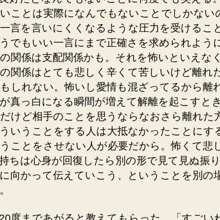
いことは実際になんでもないことでしかない
一言を言いにくくなるような圧力を受けるこ
うでもいい一言にまで正確さを求められよう
の関係は支配関係かも。それを怖いといえな
の関係はとても悲しく辛くて苦しいけど離れ
もしれない。怖いし愛情も混ざってるから離
が真っ白になる瞬間が増えて解離を起こすと
だけど相手のことを思うならなおさら離れた
ういうことをする人は大抵なかったことにす
うことをさせない人が必要だから。怖くて悲
持ちは心身が回復したら別の形で見て見ぬ振
に向かって伝えていこう、ということを別の
。
20度まであがると教えてもらった。「すごい