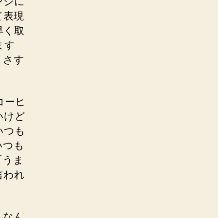
ンジに
て表現
早く取
ます
、さす
コーヒ
いけど
いつも
いつも
「うま
言われ
。
。なん