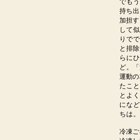
でもう
持ち出
加担す
して似
りでで
と排除
らにひ
ど。「
運動の
たこと
とよく
になど
ちは。
冷凍ご