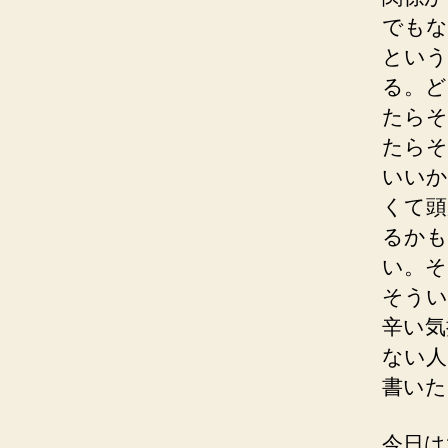
でもな
という
る。ど
たらそ
たらそ
いいか
くて頭
るかも
い。そ
そうい
辛い気
ない人
書いた
今日は