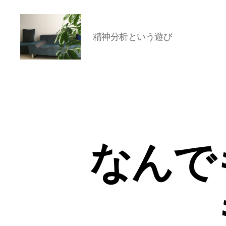
精神分析という遊び
岡
本
亜
美
(お
か
も
と
なんで
あ
み)
の
ブ
ロ
グ