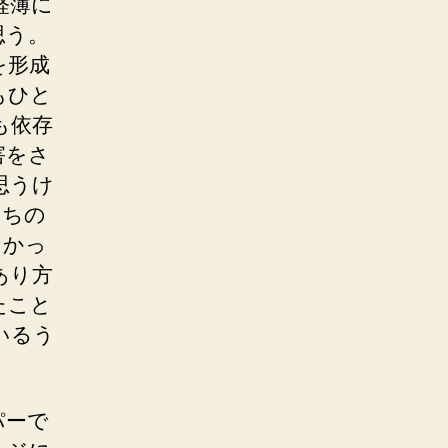
軽薄に
思う。
を形成
もひと
も依存
害をさ
思うけ
たちの
なかっ
あり方
たこと
いるう
パーで