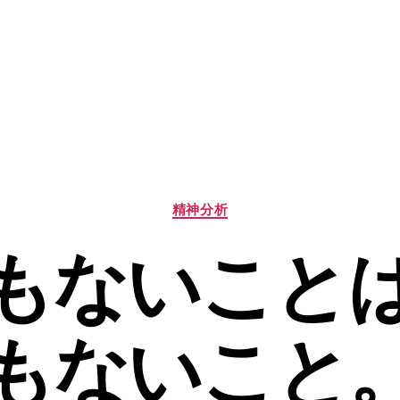
カ
精神分析
テ
ゴ
もないこと
リ
ー
もないこと