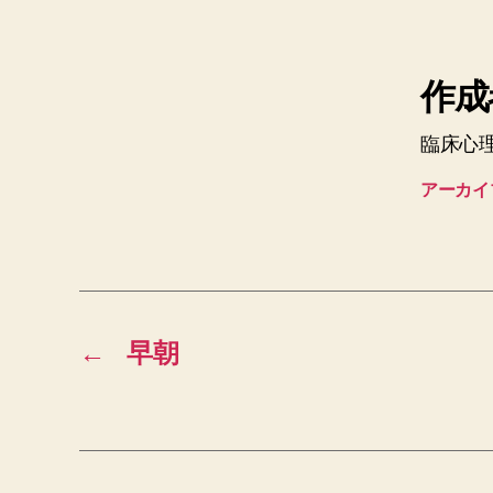
作成者
臨床心
アーカイ
←
早朝