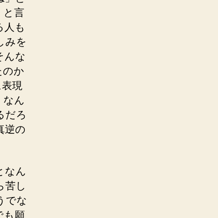
」と言
る人も
しみを
そんな
たのか
に表現
、なん
るだろ
真逆の
となん
ら苦し
うでな
でも願