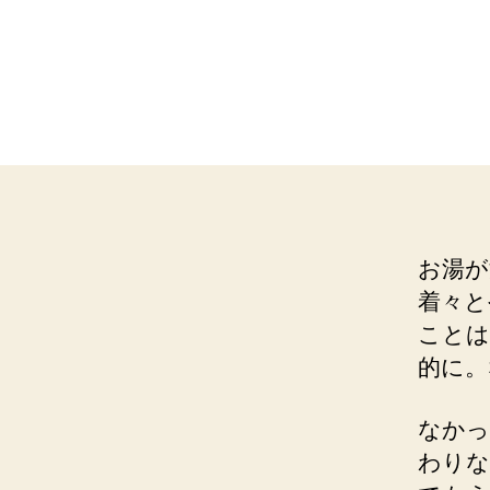
お湯が
着々と
ことは
的に。
なかっ
わりな