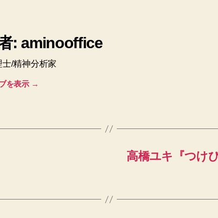
: aminooffice
理士/精神分析家
ブを表示
→
高橋ユキ『つけ