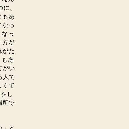
のに、
ともあ
になっ
くなっ
た方が
れがた
きもあ
方がい
る人で
しくて
りをし
場所で
ね」と