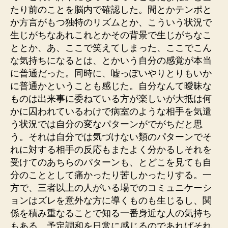
たり前のことを脳内で確認した。間とかテンポと
か方言がもつ独特のリズムとか、こういう状況で
生じがちなあれこれとかその背景で生じがちなこ
ととか、あ、ここで笑えてしまった、ここでこん
な気持ちになるとは、とかいう自分の感覚が本当
に普通だった。同時に、嘘っぽいやりとりもいか
に普通かということも感じた。自分なんて曖昧な
ものは出来事に委ねている方が楽しいが大抵は何
かに囚われているわけで病室のような相手を気遣
う状況では自分の変なパターンがでがちだと思
う。それは自分では気づけない類のパターンでそ
れに対する相手の反応もまたよく分かるしそれを
受けてのあちらのパターンも、とどこを見ても自
分のこととして痛かったり苦しかったりする。一
方で、三者以上の人がいる場でのコミュニケーシ
ョンはズレを意外な方に導くものも生じるし、関
係を積み重なることで知る一番身近な人の気持ち
もある。予定調和を日常に感じるのであればそれ