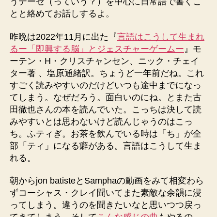
うテーゼ（っていう？）を中心に日常語で書くこ
とと絡めてお話しするよ。
昨晩は2022年11月に出た『
言語はこうして生まれ
るー「即興する脳」とジェスチャーゲームー
』モ
ーテン・H・クリスチャンセン、ニック・チェイ
ター著 、塩原通緒訳。ちょうど一年前だね。これ
すごく読みやすいのだけどいつも途中までになっ
てしまう。なぜだろう。面白いのにね。とまた古
田徹也さんの本を読んでいた。こっちは決して読
みやすいとは思わないけど読んじゃうのはこっ
ち。ふティぎ。お茶を飲んでいる時は「ち」が全
部「ティ」になる癖がある。言語はこうして生ま
れる。
朝からjon batisteとSamphaの動画をみて相変わら
ずコーシャス・クレイ聞いてまた素敵な余韻に浸
ってしまう。違うのを聞きたいなと思いつつ戻っ