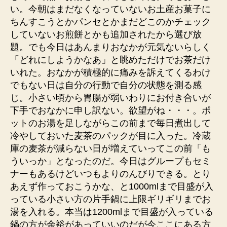
い。今朝はまだなくなっていないお土産お菓子に
ちんすこうとかパンセとかまだどこのかチェック
していないお煎餅とかも追加されたから選び放
題。でも今日はあんまりおなかが元気ないらしく
「どれにしようかなあ」と眺めただけでお茶だけ
いれた。おなかが積極的に痛みを訴えてくるわけ
でもない日は自分の行動で自分の状態を測る感
じ。小さい頃から胃腸が弱いわりにお付き合いが
下手でおなかに申し訳ない。欲望がね・・・。ポ
ットのお湯を足しながらこの前まで毎日煮出して
冷やしておいた麦茶のパックが目に入った。冷蔵
庫の麦茶が減らない日が増えていってこの前「も
ういっか」となったのだ。今日はグループもセミ
ナーもあるけどいつもよりのんびりできる。とり
あえず作っておこうかな、と1000mlまで目盛が入
っている小さい方の片手鍋に上限ギリギリまでお
湯を入れる。本当は1200mlまで目盛が入っている
鍋の方が余裕があっていいのだが今ここにある方