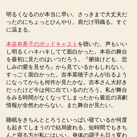
者
日
明るくなるのが本当に早い。さっきまで大丈夫だ
ったのにちょっとひんやり。肩だけ羽織る。すぐ
に温まる。
本谷有希子のポッドキャスト
を聴いた。声もいい
し明るくハキハキしてて面白かった。本谷の舞台
を最初に見たのはいつだろう。『腑抜けども、悲
しみの愛を見せろ』から見ているかもしれない。
すっごく面白かった。吉本菜穂子さんが出るよう
になってからも何作か見たかな。吉本さん大好き
だったけど今は何に出ているのだろう。私が舞台
をみる時間がなくなってしまったから最近の演劇
情報が全然わからない。また舞台が見たい。
睡眠をきちんととろうといっぱい寝ているが何度
も起きてしまうので結局疲れる。短時間でもきち
んと寝る方が私にはいい。身体の調子も日々変わ