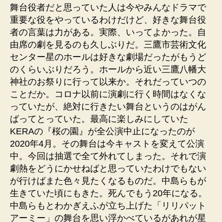
舞台役者だと思っていた人は今やみんなドラマで
重要な役をやっているわけだけど、好きな舞台役
者の言葉は力がある。実際、いってよかった。自
由席の劇を見るのも久しぶりだ。三鷹市芸術文化
センター星のホールは好きな劇場だったがもうど
のくらいぶりだろう。ホールから近い三鷹八幡大
神社のお祭りに行って以来か。それだっていつの
ことだか。コロナ以前に演劇に行く時間はなくな
っていたが、絶対に行きたい舞台というのはがん
ばってとっていた。最高に楽しみにしていた
KERAの『桜の園』が全公演中止になったのが
2020年4月。その舞台は今キャストを変えて公演
中。今回は抽選で全て外れてしまった。それで演
劇熱をどうにかせねばと思っていたわけでもない
が行けばまた色々見たくなるものだ。中島らもが
生きていた頃にもきた。死んでもう20年になる。
中島らもとわかぎえふが立ち上げた「リリパット
アーミー」の舞台を思い浮かべているがあれが星