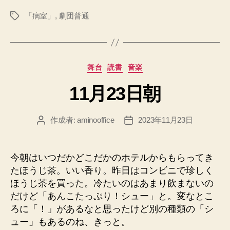
「病室」
,
劇団普通
タ
グ
カ
舞台
読書
音楽
テ
11月23日朝
ゴ
リ
ー
作成者:
aminooffice
2023年11月23日
投
投
稿
稿
者
日
今朝はいつだかどこだかのホテルからもらってき
たほうじ茶。いい香り。昨日はコンビニで珍しく
ほうじ茶を買った。冷たいのはあまり飲まないの
だけど「あんこたっぷり！シュー」と。変なとこ
ろに「！」があるなと思ったけど別の種類の「シ
ュー」もあるのね、きっと。