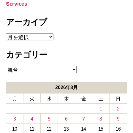
Services
アーカイブ
ア
ー
カ
カテゴリー
イ
ブ
カ
テ
ゴ
リ
2026年8月
ー
月
火
水
木
金
土
日
1
2
3
4
5
6
7
8
9
10
11
12
13
14
15
16