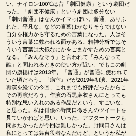
い。ナイロン100℃は昔「劇団健康」という劇団だ
った。「劇団不健康」という劇団は多分ない。
「劇団普通」はなんかイマっぽい。普通、ありふ
れた、平凡な、などの言葉はかなりそうではない
自分を権力から守るための言葉になった。人はそ
ういう言葉に救われる面がある。精神分析ではそ
ういう言葉は大抵なにかをごまかすための言葉と
なる。「みんなそう」と言われて「みんなって
誰」と問われるときの使い方が近い。でもこの劇
団の旗揚げは2013年。「普通」が普通に使われて
いた頃だろう。『病室』だが2019年初演、2021年
再演を経ての今回、これまでも好評だったからこ
その再演だろう。作演の石黒麻衣さんにとっても
特別な思い入れのある作品だという。すごいな、
と思った。私は俳優の野間口徹さんのツイートを
見ていかねばと思い、いった。アフタートークも
聞きたかったが今回は難しかった。野間口さんは
私にとっては舞台役者なんだけど、というか私が