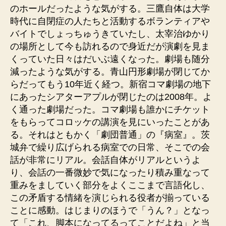
のホールだったような気がする。三鷹自体は大学
時代に自閉症の人たちと活動するボランティアや
バイトでしょっちゅうきていたし、太宰治ゆかり
の場所として今も訪れるので身近だが演劇を見ま
くっていた日々はだいぶ遠くなった。劇場も随分
減ったような気がする。青山円形劇場が閉じてか
らだってもう10年近く経つ。新宿コマ劇場の地下
にあったシアターアプルが閉じたのは2008年。よ
く通った劇場だった。コマ劇場も誰かにチケット
をもらってコロッケの講演を見にいったことがあ
る。それはともかく「劇団普通」の『病室』。茨
城弁で繰り広げられる病室での日常、そこでの会
話が非常にリアル。会話自体がリアルというよ
り、会話の一番微妙で気になったり積み重なって
重みをましていく部分をよくここまで言語化し、
この矛盾する情緒を演じられる役者が揃っている
ことに感動。はじまりのほうで「うん？」となっ
て「これ、脚本になってるってことだよね」と当