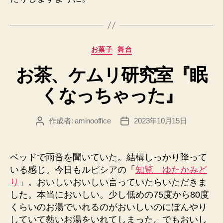
カ
お菓子
舞台
テ
お茶、ケムリ研究室『眠
ゴ
リ
くなっちゃった』
ー
作成者:
aminooffice
2023年10月15日
投
投
稿
稿
者
日
ベッドで雨音を聞いていた。結構しっかり降って
いる感じ。今日もルピシアの「
知覧 ゆたかみど
り
」。おいしいおいしい言っていたらいただきま
した。本当においしい。少し低めの75度から80度
くらいのお湯でいれるのがおいしいのにぼんやり
していて熱いお湯をいれてしまった。でもおいし