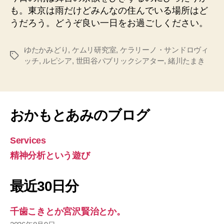
も。東京は雨だけどみんなの住んでいる場所はど
うだろう。どうぞ良い一日をお過ごしください。
ゆたかみどり
,
ケムリ研究室
,
ケラリーノ・サンドロヴィ
タ
ッチ
,
ルピシア
,
世田谷パブリックシアター
,
緒川たまき
グ
おかもとあみのブログ
Services
精神分析という遊び
最近30日分
千歯こきとか宮沢賢治とか。