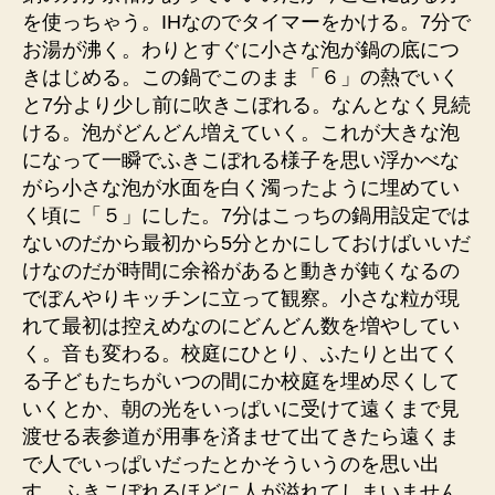
を使っちゃう。IHなのでタイマーをかける。7分で
お湯が沸く。わりとすぐに小さな泡が鍋の底につ
きはじめる。この鍋でこのまま「６」の熱でいく
と7分より少し前に吹きこぼれる。なんとなく見続
ける。泡がどんどん増えていく。これが大きな泡
になって一瞬でふきこぼれる様子を思い浮かべな
がら小さな泡が水面を白く濁ったように埋めてい
く頃に「５」にした。7分はこっちの鍋用設定では
ないのだから最初から5分とかにしておけばいいだ
けなのだが時間に余裕があると動きが鈍くなるの
でぼんやりキッチンに立って観察。小さな粒が現
れて最初は控えめなのにどんどん数を増やしてい
く。音も変わる。校庭にひとり、ふたりと出てく
る子どもたちがいつの間にか校庭を埋め尽くして
いくとか、朝の光をいっぱいに受けて遠くまで見
渡せる表参道が用事を済ませて出てきたら遠くま
で人でいっぱいだったとかそういうのを思い出
す。ふきこぼれるほどに人が溢れてしまいません