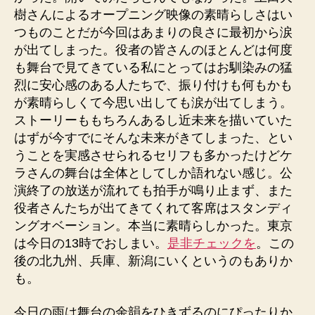
樹さんによるオープニング映像の素晴らしさはい
つものことだが今回はあまりの良さに最初から涙
が出てしまった。役者の皆さんのほとんどは何度
も舞台で見てきている私にとってはお馴染みの猛
烈に安心感のある人たちで、振り付けも何もかも
が素晴らしくて今思い出しても涙が出てしまう。
ストーリーももちろんあるし近未来を描いていた
はずが今すでにそんな未来がきてしまった、とい
うことを実感させられるセリフも多かったけどケ
ラさんの舞台は全体としてしか語れない感じ。公
演終了の放送が流れても拍手が鳴り止まず、また
役者さんたちが出てきてくれて客席はスタンディ
ングオベーション。本当に素晴らしかった。東京
は今日の13時でおしまい。
是非チェックを
。この
後の北九州、兵庫、新潟にいくというのもありか
も。
今日の雨は舞台の余韻をひきずるのにぴったりか