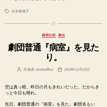
吉本菜穂子
タ
グ
カ
精神分析
舞台
テ
劇団普通『病室』を見た
ゴ
リ
り。
ー
作成者:
aminooffice
2024年12月15日
投
投
稿
稿
者
日
空は真っ暗。昨日の月もきれいだった。だからき
っと今日も晴れ。
先日、劇団普通の『病室』を見た。劇団名もい