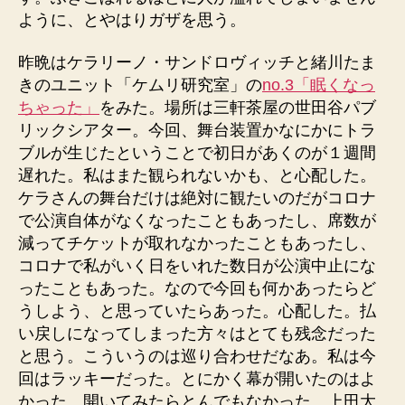
ように、とやはりガザを思う。
昨晩はケラリーノ・サンドロヴィッチと緒川たま
きのユニット「ケムリ研究室」の
no.3「眠くなっ
ちゃった」
をみた。場所は三軒茶屋の世田谷パブ
リックシアター。今回、舞台装置かなにかにトラ
ブルが生じたということで初日があくのが１週間
遅れた。私はまた観られないかも、と心配した。
ケラさんの舞台だけは絶対に観たいのだがコロナ
で公演自体がなくなったこともあったし、席数が
減ってチケットが取れなかったこともあったし、
コロナで私がいく日をいれた数日が公演中止にな
ったこともあった。なので今回も何かあったらど
うしよう、と思っていたらあった。心配した。払
い戻しになってしまった方々はとても残念だった
と思う。こういうのは巡り合わせだなあ。私は今
回はラッキーだった。とにかく幕が開いたのはよ
かった。開いてみたらとんでもなかった。上田大