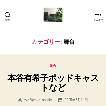
検索
メニュー
岡
本
亜
美
カテゴリー:
舞台
(お
か
も
と
カ
あ
舞台
テ
み)
本谷有希子ポッドキャス
ゴ
の
リ
ブ
トなど
ー
ロ
グ
作成者:
aminooffice
2025年6月14日
投
投
稿
稿