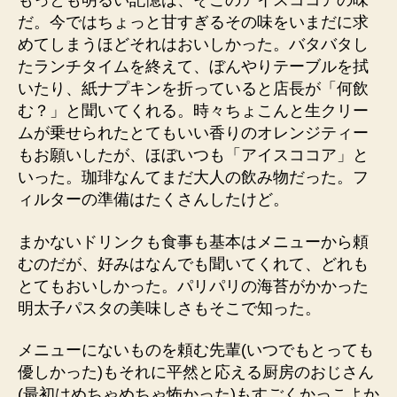
もっとも明るい記憶は、そこのアイスココアの味
だ。今ではちょっと甘すぎるその味をいまだに求
めてしまうほどそれはおいしかった。バタバタし
たランチタイムを終えて、ぼんやりテーブルを拭
いたり、紙ナプキンを折っていると店長が「何飲
む？」と聞いてくれる。時々ちょこんと生クリー
ムが乗せられたとてもいい香りのオレンジティー
もお願いしたが、ほぼいつも「アイスココア」と
いった。珈琲なんてまだ大人の飲み物だった。フ
ィルターの準備はたくさんしたけど。
まかないドリンクも食事も基本はメニューから頼
むのだが、好みはなんでも聞いてくれて、どれも
とてもおいしかった。パリパリの海苔がかかった
明太子パスタの美味しさもそこで知った。
メニューにないものを頼む先輩(いつでもとっても
優しかった)もそれに平然と応える厨房のおじさん
(最初はめちゃめちゃ怖かった)もすごくかっこよか