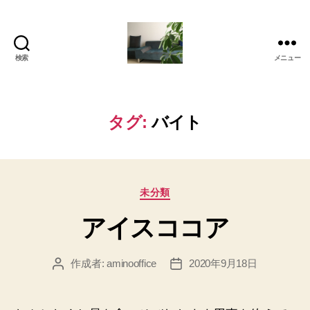
検索
メニュー
岡
本
亜
美
タグ:
バイト
(お
か
も
と
カ
あ
未分類
テ
み)
アイスココア
ゴ
の
リ
ブ
ー
ロ
作成者:
aminooffice
2020年9月18日
投
投
グ
稿
稿
者
日