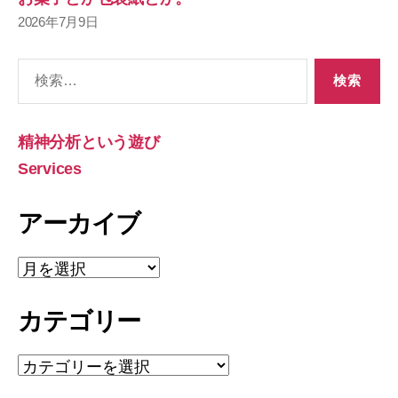
2026年7月9日
検
索
対
象:
精神分析という遊び
Services
アーカイブ
ア
ー
カ
カテゴリー
イ
ブ
カ
テ