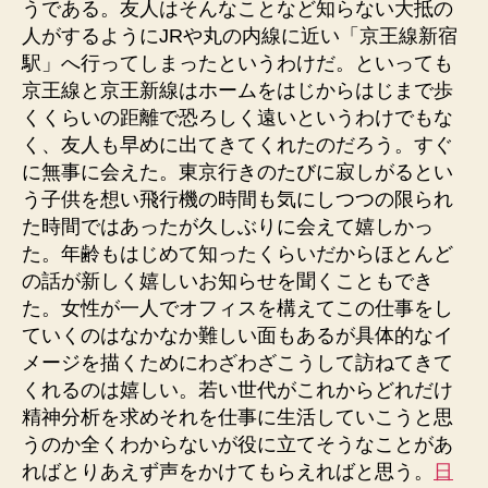
うである。友人はそんなことなど知らない大抵の
人がするようにJRや丸の内線に近い「京王線新宿
駅」へ行ってしまったというわけだ。といっても
京王線と京王新線はホームをはじからはじまで歩
くくらいの距離で恐ろしく遠いというわけでもな
く、友人も早めに出てきてくれたのだろう。すぐ
に無事に会えた。東京行きのたびに寂しがるとい
う子供を想い飛行機の時間も気にしつつの限られ
た時間ではあったが久しぶりに会えて嬉しかっ
た。年齢もはじめて知ったくらいだからほとんど
の話が新しく嬉しいお知らせを聞くこともでき
た。女性が一人でオフィスを構えてこの仕事をし
ていくのはなかなか難しい面もあるが具体的なイ
メージを描くためにわざわざこうして訪ねてきて
くれるのは嬉しい。若い世代がこれからどれだけ
精神分析を求めそれを仕事に生活していこうと思
うのか全くわからないが役に立てそうなことがあ
ればとりあえず声をかけてもらえればと思う。
日