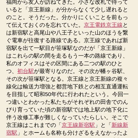
福岡から友人が訪ねてきた。小さな改札で待って
いると「京王新線」が分からなくて少し遅れると
のこと。そうだった。分かりにくいことを前もっ
て伝えておくのを忘れていた。
京王電鉄京王線
と
は新宿駅と高尾山や八王子といった山のほうを繋
ぐ電車が往復する路線である。京王線であれば新
宿駅を出て一駅目が笹塚駅なのだが「京王新線」
はこれらの駅の間を走るもう一本の路線であり、
私のオフィスはその区間にある二つの駅のひと
つ、
初台駅
が最寄りなのだ。その次が幡ヶ谷駅、
その次が笹塚駅となる。京王線と京王新線の複々
線化は輸送力増強と都営地下鉄との相互直通運転
を目指して昭和50年代に行われたという。今回一
つ違いとわかった私たちがそれぞれの田舎でのん
びり育っていた頃の新宿駅では地上駅の地下化に
伴う改修工事が難しくなっていたらしい。そこで
京王線はこれまでの「
京王線新宿駅
」と「
新線新
宿駅
」とホームも名称も分けざるをえなかったよ