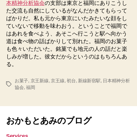
本精神分析協会
の支部は東京と福岡にありこうし
た交流も自然にしているがなんだかきてもらって
ばかりだ。私も元から東京にいたみたいな顔をし
ていないで移動を味わおう。ということで福岡で
はあれを食べよう、あそこへ行こうと駅へ向かう
道は食べ物の話ばかりして別れた。福岡のお菓子
も色々いただいた。銘菓でも地元の人の話だと楽
しみが増した。彼女だからというのはもちろんあ
る。
お菓子
,
京王新線
,
京王線
,
初台
,
新線新宿駅
,
日本精神分析
タ
協会
,
福岡
グ
おかもとあみのブログ
Services