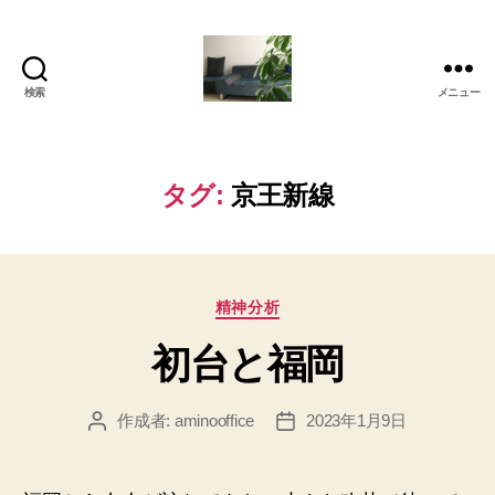
検索
メニュー
岡
本
亜
美
タグ:
京王新線
(お
か
も
と
カ
あ
精神分析
テ
み)
初台と福岡
ゴ
の
リ
ブ
ー
ロ
作成者:
aminooffice
2023年1月9日
投
投
グ
稿
稿
者
日