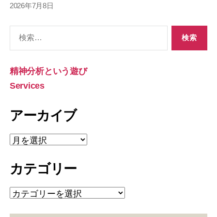
2026年7月8日
検
索
対
象:
精神分析という遊び
Services
アーカイブ
ア
ー
カ
カテゴリー
イ
ブ
カ
テ
ゴ