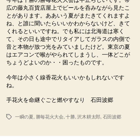
今年は十勝の勝毎花火大会は中止らしいです。帯
広の藤丸百貨店屋上でビールを呑みながら見たこ
とがあります。ああいう夏がまたきてくれますよ
ね、と誰に聞いたらいいかわからないけど、きて
くれるといいですね。でも私には北海道は寒く
て、その日も途中でリタイアしてガラスの内側で
音と本物が放つ光をみていましたけど。東京の夏
はエアコンで喉がやられてしまうし、一体どこが
ちょうどよいのか・・困ったものです。
今年は小さく線香花火もいいかもしれないです
ね。
手花火を命継ぐごと燃やすなり 石田波郷
一瞬の夏
,
勝毎花火大会
,
十勝
,
沢木耕太郎
,
石田波郷
タ
グ