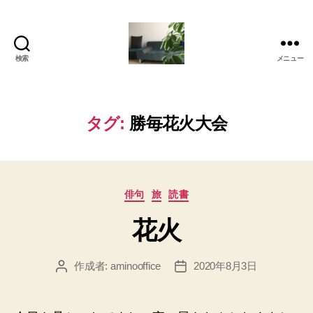
検索
メニュー
岡
本
亜
美
タグ:
勝毎花火大会
(お
か
も
と
カ
あ
俳句
旅
読書
テ
み)
花火
ゴ
の
リ
ブ
ー
ロ
作成者:
aminooffice
2020年8月3日
投
投
グ
稿
稿
者
日