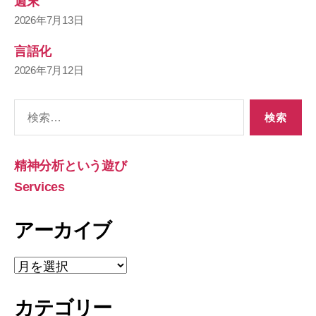
週末
2026年7月13日
言語化
2026年7月12日
検
索
対
象:
精神分析という遊び
Services
アーカイブ
ア
ー
カ
カテゴリー
イ