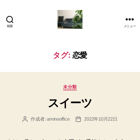
検索
メニュー
岡
本
亜
美
タグ:
恋愛
(お
か
も
と
カ
あ
未分類
テ
み)
スイーツ
ゴ
の
リ
ブ
ー
ロ
作成者:
aminooffice
2022年10月22日
投
投
グ
稿
稿
者
日