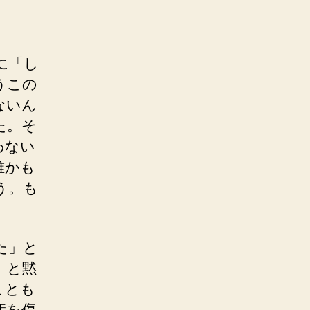
に「し
うこの
ないん
た。そ
わない
誰かも
う。も
た」と
」と黙
ことも
痣を傷