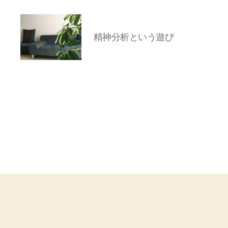
精神分析という遊び
岡
本
亜
美
(お
か
も
と
あ
み)
の
ブ
ロ
グ