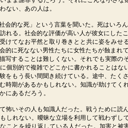
わない、あの人は。
社会的な死」という言葉を聞いた。死はいろ
訪れる。社会的な評価が高い人が彼女にした
受けてなお平然と取り巻きとと共に姿をみせ
会的に死なない男性たちに女性たちが蝕まれ
描写することは難しくない。それでも実際の
に個別的で複雑でどこかに書かれることはな
験をもう長い間聞き続けている。途中、たく
む時期があるかもしれない。知識が助けてく
かにあるだろう。
て怖いその人も知識人だった。戦うために読
もしれない。曖昧な立場を利用して戦わずし
なことを繰り返している人だった。加害と被