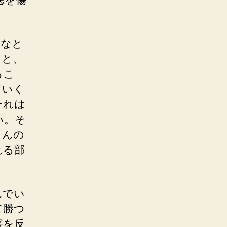
んなと
こと、
るこ
ていく
それは
い。そ
さんの
れる部
んでい
て勝つ
害を反