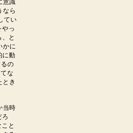
に意識
うなら
してい
をやっ
ら、と
いかに
的に動
するの
えてな
たとき
か当時
だろ
なこと