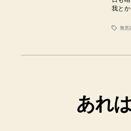
我とか
無意
タ
グ
あれ