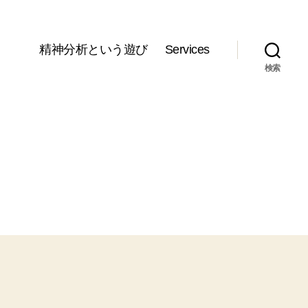
精神分析という遊び
Services
検索