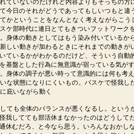
れていないのだけれど内容よりもそっちの方
て今日のそれがどうであってもしいつもと違
てかということをなんとなく考えながらこう
スケ部時代に連日とてもきついフットワーク
。身体の動きとしてはもう染み付いているか
新しい動きが加わるときにそれまでの動きが
いているかがわかるのだけど、そういう自動
を基盤とした行為に無意識が宿っている気が
。身体の調子が悪い時って意識的には何も考
いな状態になりにくいもの。バスケで怪我し
に庇いながら動く
しても全体のバランスが悪くなるし。という
怪我してても部活休まなかったのはどうして
通休むだろ、と今なら思う。いろんなおかし