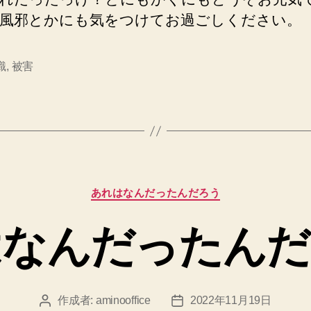
風邪とかにも気をつけてお過ごしください。
識
,
被害
カ
あれはなんだったんだろう
テ
ゴ
はなんだったんだ
リ
ー
作成者:
aminooffice
2022年11月19日
投
投