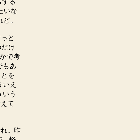
らする
たいな
れど。
ずっと
のだけ
かで考
でもあ
ことを
ういえ
ういう
考えて
晴れ。昨
で。怪