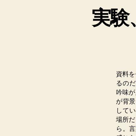
実験
資料を
るのだ
吟味が
が背景
してい
場所だ
ら。言