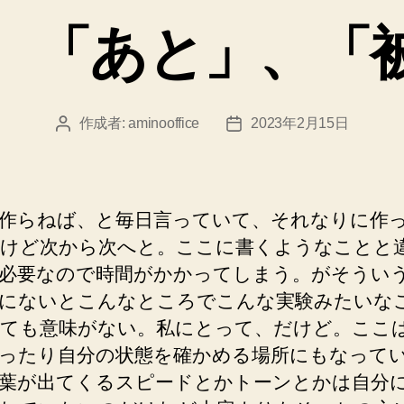
ゴ
、「あと」、「
リ
ー
作成者:
aminooffice
2023年2月15日
投
投
稿
稿
者
日
作らねば、と毎日言っていて、それなりに作
けど次から次へと。ここに書くようなことと
必要なので時間がかかってしまう。がそうい
にないとこんなところでこんな実験みたいな
ても意味がない。私にとって、だけど。ここ
ったり自分の状態を確かめる場所にもなって
葉が出てくるスピードとかトーンとかは自分