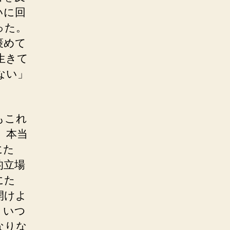
いに回
った。
褒めて
生きて
ない」
もこれ
、本当
にた
的立場
にた
開けよ
。いつ
なりな