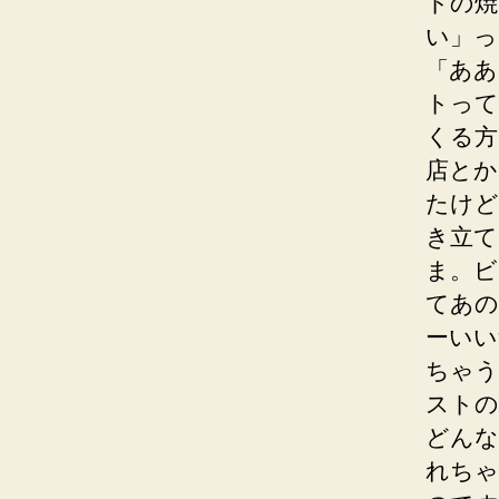
トの焼
い」っ
「ああ
トって
くる方
店とか
たけど
き立て
ま。ビ
てあの
ーいい
ちゃう
ストの
どんな
れちゃ