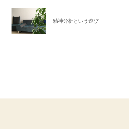
精神分析という遊び
岡
本
亜
美
(お
か
も
と
あ
み)
の
ブ
ロ
グ