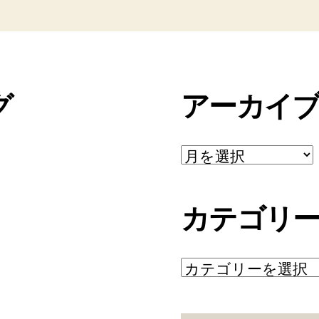
グ
アーカイ
ア
ー
カ
イ
カテゴリ
ブ
カ
テ
ゴ
リ