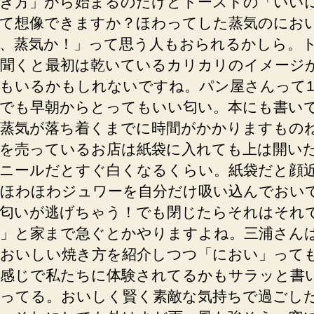
き方」から始まるのだけどトーストの「いい
て想像できますか？ほわってした蒸気のにお
、蒸気か！」って思う人もおられるかしら。
聞くと最初は乾いているカリカリのイメージ
もいるかもしれないですね。パン屋さんって1
でも早朝からとってもいい匂い。本にも書い
蒸気が落ち着くまでに時間がかかりますもの
を売っているお店は紙袋に入れても上は開い
ニールだとすぐ白くなるくらい。紙袋だと顔
ほわほわジュワーを自分だけ吸い込んでおい
匂いが逃げちゃう！でも閉じたらそれはそれ
」と家まで急ぐとかやりますよね。三浦さん
おいしい焼き方を紹介しつつ「におい」って
感じで私たちに体験されてるかもサラッと書
ってる。おいしく賢く素敵な気持ちで過ごし