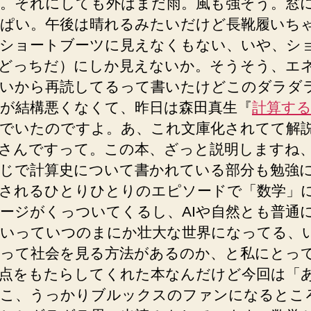
。それにしても外はまだ雨。風も強そう。窓
ぱい。午後は晴れるみたいだけど長靴履いち
ショートブーツに見えなくもない、いや、シ
どっちだ）にしか見えないか。そうそう、エ
いから再読してるって書いたけどこのダラダ
が結構悪くなくて、昨日は森田真生『
計算す
でいたのですよ。あ、これ文庫化されてて解
さんですって。この本、ざっと説明しますね
じで計算史について書かれている部分も勉強
されるひとりひとりのエピソードで「数学」
ージがくっついてくるし、AIや自然とも普通
いっていつのまにか壮大な世界になってる、
って社会を見る方法があるのか、と私にとっ
点をもたらしてくれた本なんだけど今回は「
こ、うっかりブルックスのファンになるとこ