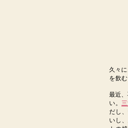
久々に
を飲む
最近、
い。
三
だし、
いし、