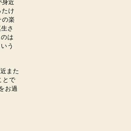
が身近
ったけ
その楽
真生さ
んのは
という
最近また
ことで
をお過