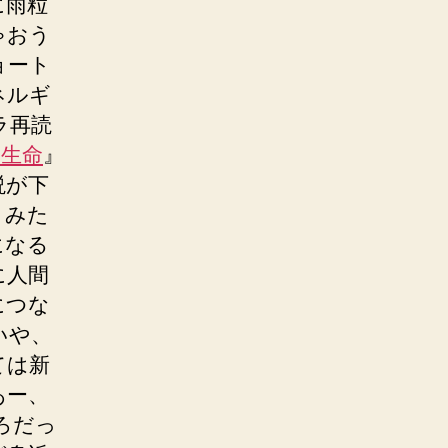
に雨粒
ゃおう
ョート
ネルギ
ラ再読
る生命
』
説が下
、みた
になる
に人間
につな
いや、
ては新
あー、
ろだっ