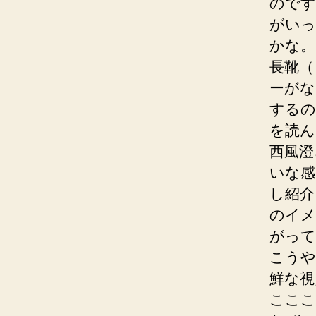
のです
がいっ
かな。
長靴（
ーがな
するの
を読ん
西風澄
いな感
し紹介
のイメ
がって
こうや
鮮な視
こここ