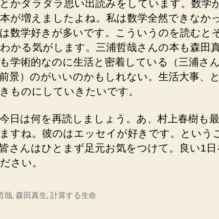
とかダラダラ思い出読みをしています。数学
本が増えましたよね。私は数学全然できなか
は数学好きが多いです。こういうのを読むと
わかる気がします。三浦哲哉さんの本も森田
も学術的なのに生活と密着している（三浦さ
前景）のがいいのかもしれない。生活大事、
きものにしていきたいです。
今日は何を再読しましょう。あ、村上春樹も
ますね。彼のはエッセイが好きです。という
皆さんはひとまず足元お気をつけて。良い1日
ださい。
哲哉
,
森田真生
,
計算する生命