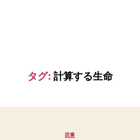
タグ:
計算する生命
カ
読書
テ