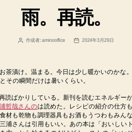
ゴ
雨。再読。
リ
ー
作成者:
aminooffice
2024年3月29日
投
投
稿
稿
者
日
お茶漬け。温まる。今日は少し暖かいのかな
とその瞬間だけは暑いくらい。
再読ばかりしている。新刊を読むエネルギー
浦哲哉さんの
は読めた。レシピの紹介の仕方
食材も乾物も調理器具もお酒もうつわもみん
三浦さんは引用もいい。あの本は「おいしい