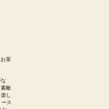
。お茶
がな
も素敵
な楽し
トース