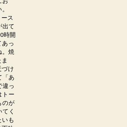
にお
い。
トース
が出て
0時開
てあっ
ね。焼
たま
近づけ
て「あ
で違っ
はトー
ものが
いてく
たいも